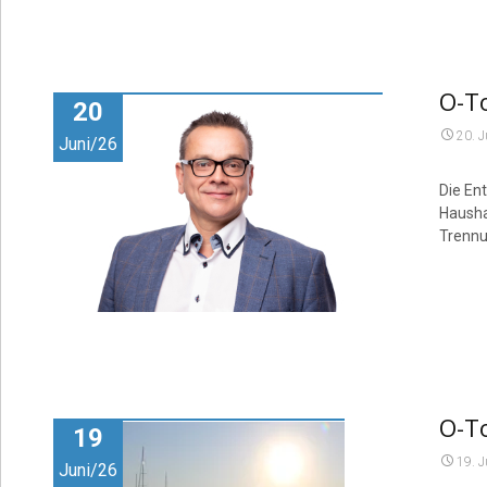
O-To
20
20. 
Juni/26
Die En
Hausha
Trenn
O-To
19
19. 
Juni/26