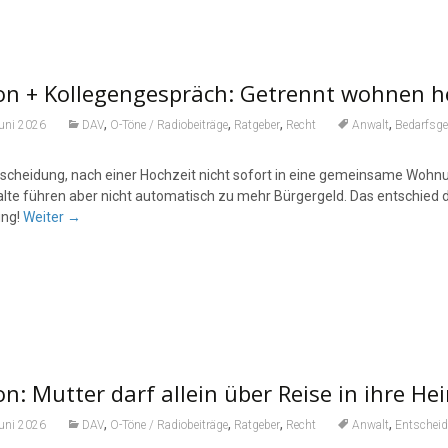
n + Kollegengespräch: Getrennt wohnen he
,
,
,
,
Juni 2026
DAV
O-Töne / Radiobeiträge
Ratgeber
Recht
Anwalt
Bedarfsg
tscheidung, nach einer Hochzeit nicht sofort in eine gemeinsame Wohnu
lte führen aber nicht automatisch zu mehr Bürgergeld. Das entschied da
ung!
Weiter
→
n: Mutter darf allein über Reise in ihre H
,
,
,
,
Juni 2026
DAV
O-Töne / Radiobeiträge
Ratgeber
Recht
Anwalt
Entschei