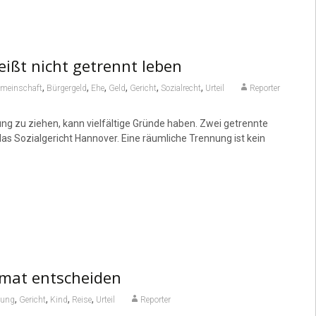
ißt nicht getrennt leben
,
,
,
,
,
,
emeinschaft
Bürgergeld
Ehe
Geld
Gericht
Sozialrecht
Urteil
Reporter
ng zu ziehen, kann vielfältige Gründe haben. Zwei getrennte
s Sozialgericht Hannover. Eine räumliche Trennung ist kein
eimat entscheiden
,
,
,
,
dung
Gericht
Kind
Reise
Urteil
Reporter