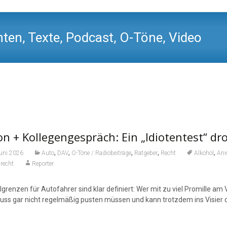
ten, Texte, Podcast, O-Töne, Video
n + Kollegengespräch: Ein „Idiotentest“ dr
,
,
,
,
,
Juni 2026
Auto
DAV
O-Töne / Radiobeiträge
Ratgeber
Recht
Alkohol
Anw
recht
Reporter
grenzen für Autofahrer sind klar definiert: Wer mit zu viel Promille am 
ss gar nicht regelmäßig pusten müssen und kann trotzdem ins Visier