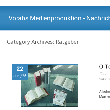
Vorabs Medienproduktion - Nachrich
Category Archives: Ratgeber
O-To
22
22. 
Juni/26
Verkehrs
Alkohol
Man mu