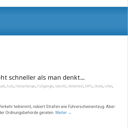
oht schneller als man denkt…
,
,
,
,
,
,
,
,
,
alt
Auto
Fahranfänger
Fußgänger
Gericht
Idiotentest
MPU
Strafe
Urteil
Verkehr teilnimmt, riskiert Strafen wie Führerscheinentzug. Aber:
 der Ordnungsbehörde geraten.
Weiter
→