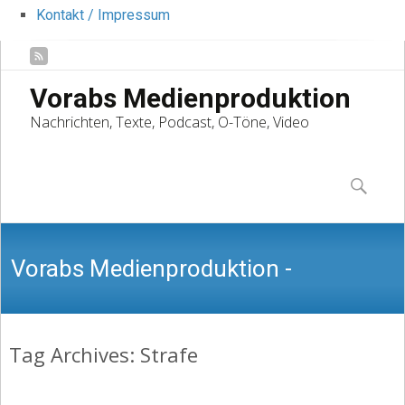
Kontakt / Impressum
Vorabs Medienproduktion
Nachrichten, Texte, Podcast, O-Töne, Video
Skip
to
Suchen
content
nach:
Vorabs Medienproduktion -
Tag Archives: Strafe
Nachrichten, Texte, Podcast, O-Töne,