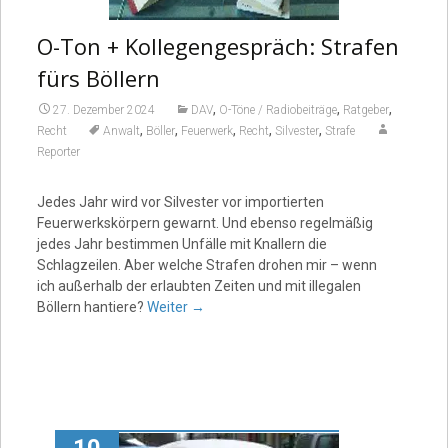
O-Ton + Kollegengespräch: Strafen
fürs Böllern
,
,
,
27. Dezember 2024
DAV
O-Töne / Radiobeiträge
Ratgeber
,
,
,
,
,
Recht
Anwalt
Böller
Feuerwerk
Recht
Silvester
Strafe
Reporter
Jedes Jahr wird vor Silvester vor importierten
Feuerwerkskörpern gewarnt. Und ebenso regelmäßig
jedes Jahr bestimmen Unfälle mit Knallern die
Schlagzeilen. Aber welche Strafen drohen mir – wenn
ich außerhalb der erlaubten Zeiten und mit illegalen
Böllern hantiere?
Weiter
→
10