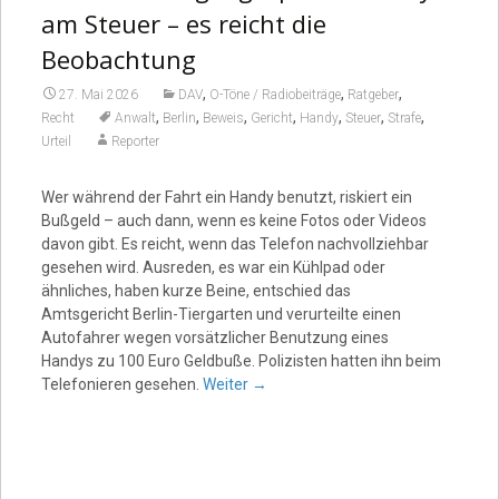
am Steuer – es reicht die
Beobachtung
,
,
,
27. Mai 2026
DAV
O-Töne / Radiobeiträge
Ratgeber
,
,
,
,
,
,
,
Recht
Anwalt
Berlin
Beweis
Gericht
Handy
Steuer
Strafe
Urteil
Reporter
Wer während der Fahrt ein Handy benutzt, riskiert ein
Bußgeld – auch dann, wenn es keine Fotos oder Videos
davon gibt. Es reicht, wenn das Telefon nachvollziehbar
gesehen wird. Ausreden, es war ein Kühlpad oder
ähnliches, haben kurze Beine, entschied das
Amtsgericht Berlin-Tiergarten und verurteilte einen
Autofahrer wegen vorsätzlicher Benutzung eines
Handys zu 100 Euro Geldbuße. Polizisten hatten ihn beim
Telefonieren gesehen.
Weiter
→