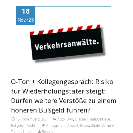
18
Nov./25
O-Ton + Kollegengespräch: Risiko
für Wiederholungstäter steigt:
Dürfen weitere Verstöße zu einem
höheren Bußgeld führen?
,
,
,
18. November 2025
Auto
DAV
O-Töne / Radiobeiträge
,
,
,
,
,
,
Ratgeber
Recht
Amtsgericht
Anwalt
Raser
Strafe
Summe
,
Tempo
Urteil
Reporter