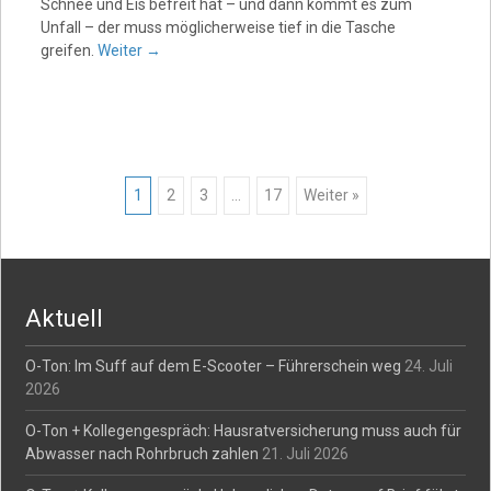
Schnee und Eis befreit hat – und dann kommt es zum
Unfall – der muss möglicherweise tief in die Tasche
greifen.
Weiter
→
Posts
1
2
3
…
17
Weiter »
navigation
Aktuell
O-Ton: Im Suff auf dem E-Scooter – Führerschein weg
24. Juli
2026
O-Ton + Kollegengespräch: Hausratversicherung muss auch für
Abwasser nach Rohrbruch zahlen
21. Juli 2026