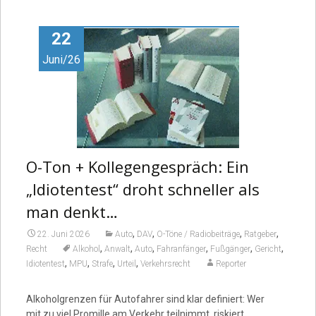
Video
22
Juni/26
O-Ton + Kollegengespräch: Ein
„Idiotentest“ droht schneller als
man denkt…
,
,
,
,
22. Juni 2026
Auto
DAV
O-Töne / Radiobeiträge
Ratgeber
,
,
,
,
,
,
Recht
Alkohol
Anwalt
Auto
Fahranfänger
Fußgänger
Gericht
,
,
,
,
Idiotentest
MPU
Strafe
Urteil
Verkehrsrecht
Reporter
Alkoholgrenzen für Autofahrer sind klar definiert: Wer
mit zu viel Promille am Verkehr teilnimmt, riskiert