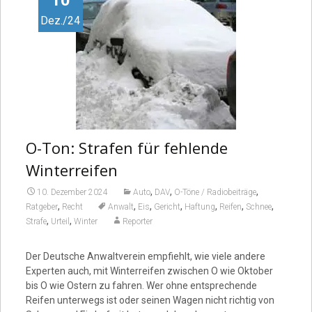
Dez./24
O-Ton: Strafen für fehlende
Winterreifen
,
,
,
10. Dezember 2024
Auto
DAV
O-Töne / Radiobeiträge
,
,
,
,
,
,
,
Ratgeber
Recht
Anwalt
Eis
Gericht
Haftung
Reifen
Schnee
,
,
Strafe
Urteil
Winter
Reporter
Der Deutsche Anwaltverein empfiehlt, wie viele andere
Experten auch, mit Winterreifen zwischen O wie Oktober
bis O wie Ostern zu fahren. Wer ohne entsprechende
Reifen unterwegs ist oder seinen Wagen nicht richtig von