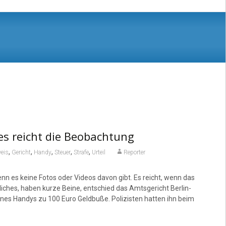
es reicht die Beobachtung
,
,
,
,
,
eis
Gericht
Handy
Steuer
Strafe
Urteil
Reporter
nn es keine Fotos oder Videos davon gibt. Es reicht, wenn das
iches, haben kurze Beine, entschied das Amtsgericht Berlin-
ines Handys zu 100 Euro Geldbuße. Polizisten hatten ihn beim