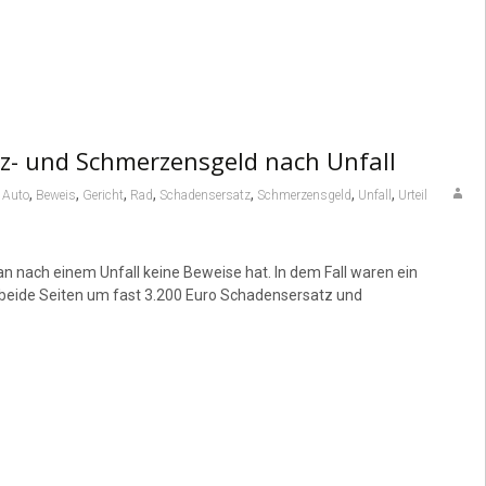
tz- und Schmerzensgeld nach Unfall
,
,
,
,
,
,
,
,
Auto
Beweis
Gericht
Rad
Schadensersatz
Schmerzensgeld
Unfall
Urteil
nach einem Unfall keine Beweise hat. In dem Fall waren ein
en beide Seiten um fast 3.200 Euro Schadensersatz und