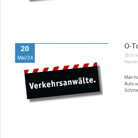
O-To
20
20. 
Mai/24
Reporter
Man ha
Auto u
Schme