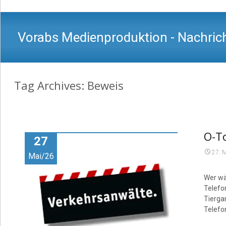
Vorabs Medienproduktion - Nachrich
Tag Archives: Beweis
O-To
27
27. 
Mai/26
Wer wä
Telefo
Tierga
Telefo