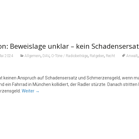
n: Beweislage unklar – kein Schadensersa
,
,
,
,
Mai 2024
Allgemein
DAV
O-Töne / Radiobeiträge
Ratgeber
Recht
Anwalt
t keinen Anspruch auf Schadensersatz und Schmerzensgeld, wenn man 
nd ein Fahrrad in München kollidiert, der Radler stürzte. Danach stritt
rzensgeld.
Weiter
→