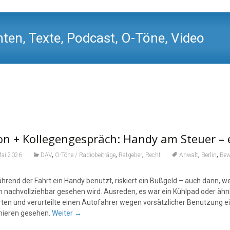
ten, Texte, Podcast, O-Töne, Video
n + Kollegengespräch: Handy am Steuer – 
,
,
,
,
,
Mai 2026
DAV
O-Töne / Radiobeiträge
Ratgeber
Recht
Anwalt
Berlin
Bew
hrend der Fahrt ein Handy benutzt, riskiert ein Bußgeld – auch dann, we
n nachvollziehbar gesehen wird. Ausreden, es war ein Kühlpad oder ähnl
rten und verurteilte einen Autofahrer wegen vorsätzlicher Benutzung e
nieren gesehen.
Weiter
→