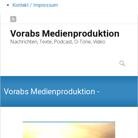
Kontakt / Impressum
Vorabs Medienproduktion
Nachrichten, Texte, Podcast, O-Töne, Video
Skip
to
Suchen
content
nach:
Vorabs Medienproduktion -
Nachrichten, Texte, Podcast, O-Töne,