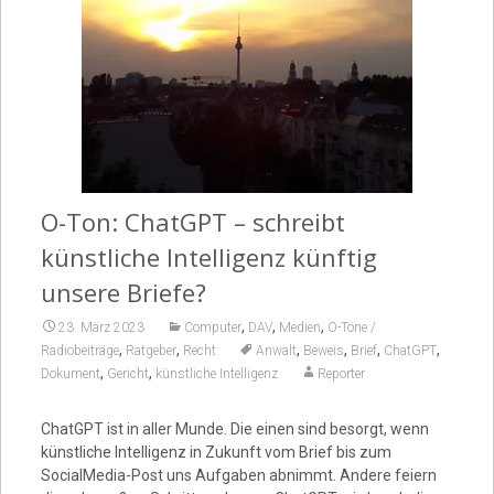
Video
O-Ton: ChatGPT – schreibt
künstliche Intelligenz künftig
unsere Briefe?
,
,
,
23. März 2023
Computer
DAV
Medien
O-Töne /
,
,
,
,
,
,
Radiobeiträge
Ratgeber
Recht
Anwalt
Beweis
Brief
ChatGPT
,
,
Dokument
Gericht
künstliche Intelligenz
Reporter
ChatGPT ist in aller Munde. Die einen sind besorgt, wenn
künstliche Intelligenz in Zukunft vom Brief bis zum
SocialMedia-Post uns Aufgaben abnimmt. Andere feiern