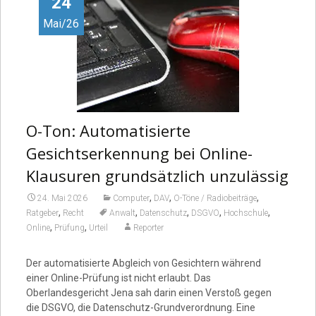
24
Mai/26
O-Ton: Automatisierte
Gesichtserkennung bei Online-
Klausuren grundsätzlich unzulässig
,
,
,
24. Mai 2026
Computer
DAV
O-Töne / Radiobeiträge
,
,
,
,
,
Ratgeber
Recht
Anwalt
Datenschutz
DSGVO
Hochschule
,
,
Online
Prüfung
Urteil
Reporter
Der automatisierte Abgleich von Gesichtern während
einer Online-Prüfung ist nicht erlaubt. Das
Oberlandesgericht Jena sah darin einen Verstoß gegen
die DSGVO, die Datenschutz-Grundverordnung. Eine