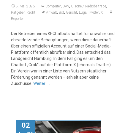
,
,
,
8. Mai 2026
Computer
DAV
O-Töne / Radiobeiträge
,
,
,
,
,
,
Ratgeber
Recht
Anwalt
Bot
Gericht
Lüge
Twitter
X
Reporter
Der Betreiber eines KI-Chatbots haftet für unwahre und
ehrverletzende Behauptungen, wenn diese dauerhaft
über einen offiziellen Account auf einer Social-Media-
Plattform öffentlich abrufbar sind. Das entschied das
Landgericht Hamburg. In dem Fall ging es um den
Chatbot „Grok“ auf der Plattform X (ehemals Twitter).
Ein Verein war in einer Liste von Nutzern staatlicher
Förderung genannt worden – erhielt aber keine
Zuschüsse.
Weiter
→
02