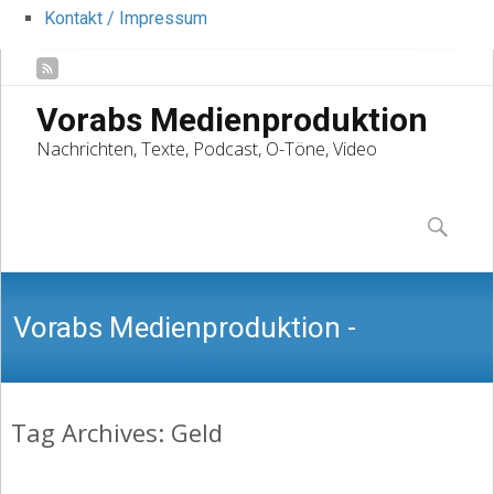
Kontakt / Impressum
Vorabs Medienproduktion
Nachrichten, Texte, Podcast, O-Töne, Video
Skip
to
Suchen
content
nach:
Vorabs Medienproduktion -
Tag Archives: Geld
Nachrichten, Texte, Podcast, O-Töne,