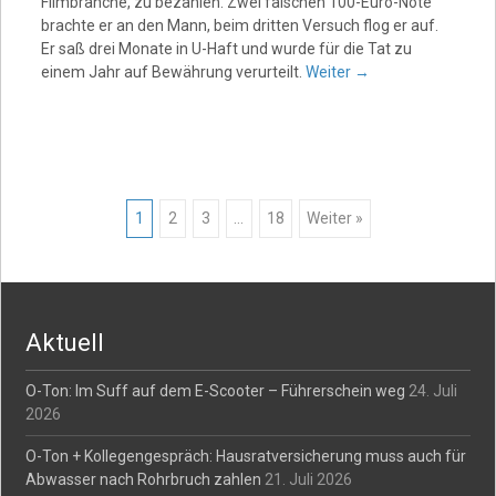
Filmbranche, zu bezahlen. Zwei falschen 100-Euro-Note
brachte er an den Mann, beim dritten Versuch flog er auf.
Er saß drei Monate in U-Haft und wurde für die Tat zu
einem Jahr auf Bewährung verurteilt.
Weiter
→
Posts
1
2
3
…
18
Weiter »
navigation
Aktuell
O-Ton: Im Suff auf dem E-Scooter – Führerschein weg
24. Juli
2026
O-Ton + Kollegengespräch: Hausratversicherung muss auch für
Abwasser nach Rohrbruch zahlen
21. Juli 2026