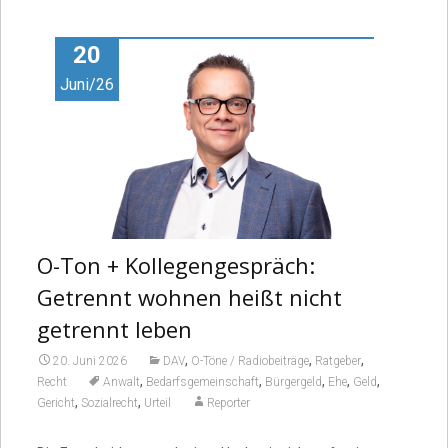
Video
20
Juni/26
O-Ton + Kollegengespräch:
Getrennt wohnen heißt nicht
getrennt leben
,
,
,
20. Juni 2026
DAV
O-Töne / Radiobeiträge
Ratgeber
,
,
,
,
,
Recht
Anwalt
Bedarfsgemeinschaft
Bürgergeld
Ehe
Geld
,
,
Gericht
Sozialrecht
Urteil
Reporter