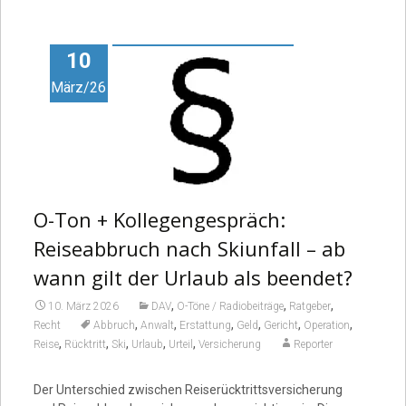
10
März/26
O-Ton + Kollegengespräch:
Reiseabbruch nach Skiunfall – ab
wann gilt der Urlaub als beendet?
,
,
,
10. März 2026
DAV
O-Töne / Radiobeiträge
Ratgeber
,
,
,
,
,
,
Recht
Abbruch
Anwalt
Erstattung
Geld
Gericht
Operation
,
,
,
,
,
Reise
Rücktritt
Ski
Urlaub
Urteil
Versicherung
Reporter
Der Unterschied zwischen Reiserücktrittsversicherung