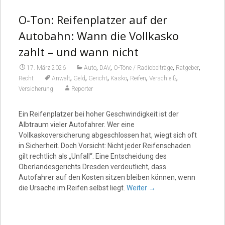
O-Ton: Reifenplatzer auf der
Autobahn: Wann die Vollkasko
zahlt – und wann nicht
,
,
,
,
17. März 2026
Auto
DAV
O-Töne / Radiobeiträge
Ratgeber
,
,
,
,
,
,
Recht
Anwalt
Geld
Gericht
Kasko
Reifen
Verschleiß
Versicherung
Reporter
Ein Reifenplatzer bei hoher Geschwindigkeit ist der
Albtraum vieler Autofahrer. Wer eine
Vollkaskoversicherung abgeschlossen hat, wiegt sich oft
in Sicherheit. Doch Vorsicht: Nicht jeder Reifenschaden
gilt rechtlich als „Unfall“. Eine Entscheidung des
Oberlandesgerichts Dresden verdeutlicht, dass
Autofahrer auf den Kosten sitzen bleiben können, wenn
die Ursache im Reifen selbst liegt.
Weiter
→