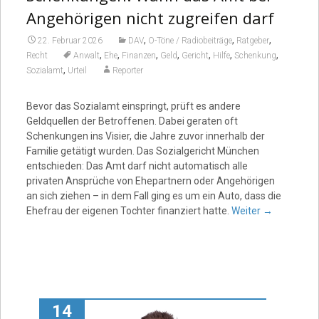
Angehörigen nicht zugreifen darf
,
,
,
22. Februar 2026
DAV
O-Töne / Radiobeiträge
Ratgeber
,
,
,
,
,
,
,
Recht
Anwalt
Ehe
Finanzen
Geld
Gericht
Hilfe
Schenkung
,
Sozialamt
Urteil
Reporter
Bevor das Sozialamt einspringt, prüft es andere
Geldquellen der Betroffenen. Dabei geraten oft
Schenkungen ins Visier, die Jahre zuvor innerhalb der
Familie getätigt wurden. Das Sozialgericht München
entschieden: Das Amt darf nicht automatisch alle
privaten Ansprüche von Ehepartnern oder Angehörigen
an sich ziehen – in dem Fall ging es um ein Auto, dass die
Ehefrau der eigenen Tochter finanziert hatte.
Weiter
→
14