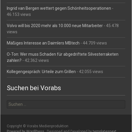
Ingrid van Bergen wettert gegen Schönheitsoperationen
-
46.153 views
Volvo will bis 2020 mehr als 10.000 neue Mitarbeiter
- 45.478
views
Mäßiges Interesse an Daimlers MBtech
- 44.709 views
O-Ton: Wer muss Schaden für abgedriftete Silvesterraketen
zahlen?
- 42.362 views
Kollegengespräch: Urteile zum Grillen
- 42.055 views
Suchen bei Vorabs
Suchen
nach:
Copyright © Vorabs Medienproduktion
Powered by WordPress
, Designed and Developed by
templatesnext