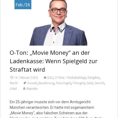
Feb./26
O-Ton: „Movie Money“ an der
Ladenkasse: Wenn Spielgeld zur
Straftat wird
,
,
,
14. Februar 2026
DAV
O-Töne / Radiobeiträge
Ratgeber
,
,
,
,
,
,
Recht
Anwalt
Bewährung
Falschgeld
Filmgeld
Geld
Gericht
Urteil
Reporter
Ein 25-jähriger musste sich vor dem Amtsgericht
München verantworten. Er hatte mit sogenanntem
„Movie Money“, also falschen Scheinen aus der