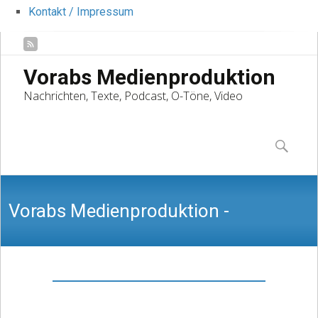
Kontakt / Impressum
Vorabs Medienproduktion
Nachrichten, Texte, Podcast, O-Töne, Video
Skip
to
Suchen
content
nach:
Vorabs Medienproduktion -
Nachrichten, Texte, Podcast, O-Töne,