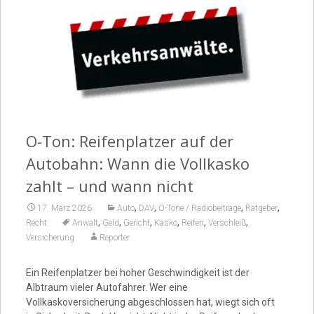
Video
O-Ton: Reifenplatzer auf der
Autobahn: Wann die Vollkasko
zahlt – und wann nicht
,
,
,
,
17. März 2026
Auto
DAV
O-Töne / Radiobeiträge
Ratgeber
,
,
,
,
,
,
Recht
Anwalt
Geld
Gericht
Kasko
Reifen
Verschleiß
Versicherung
Reporter
Ein Reifenplatzer bei hoher Geschwindigkeit ist der
Albtraum vieler Autofahrer. Wer eine
Vollkaskoversicherung abgeschlossen hat, wiegt sich oft