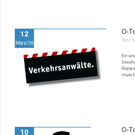
O-To
12
12. 
März/26
Ein unv
Geschä
Repara
muss b
O-To
10