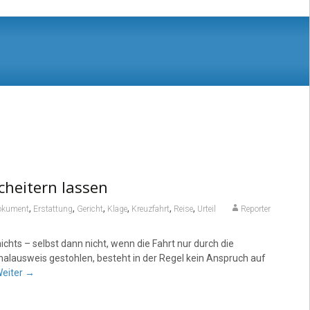
cheitern lassen
,
,
,
,
,
,
okument
Erstattung
Gericht
Klage
Kreuzfahrt
Reise
Urteil
Reporter
hts – selbst dann nicht, wenn die Fahrt nur durch die
nalausweis gestohlen, besteht in der Regel kein Anspruch auf
eiter
→