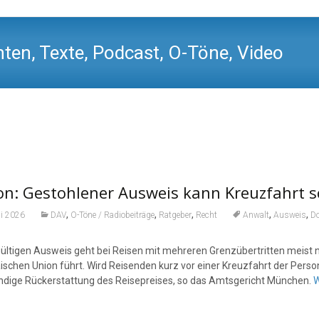
ten, Texte, Podcast, O-Töne, Video
n: Gestohlener Ausweis kann Kreuzfahrt s
,
,
,
,
,
li 2026
DAV
O-Töne / Radiobeiträge
Ratgeber
Recht
Anwalt
Ausweis
D
ültigen Ausweis geht bei Reisen mit mehreren Grenzübertritten meist nic
ischen Union führt. Wird Reisenden kurz vor einer Kreuzfahrt der Perso
ändige Rückerstattung des Reisepreises, so das Amtsgericht München.
W