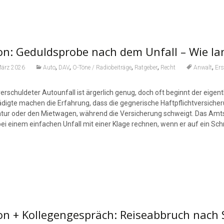
n: Geduldsprobe nach dem Unfall – Wie lang
,
,
,
,
,
März 2026
Auto
DAV
O-Töne / Radiobeiträge
Ratgeber
Recht
Anwalt
Ers
erschuldeter Autounfall ist ärgerlich genug, doch oft beginnt der eigen
digte machen die Erfahrung, dass die gegnerische Haftpflichtversicheru
tur oder den Mietwagen, während die Versicherung schweigt. Das Amtsg
ei einem einfachen Unfall mit einer Klage rechnen, wenn er auf ein Schr
n + Kollegengespräch: Reiseabbruch nach Sk