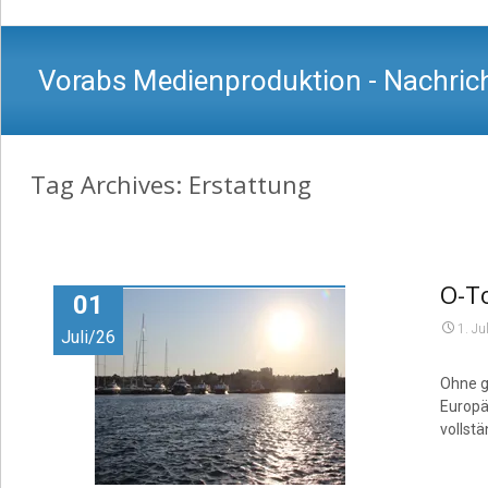
Vorabs Medienproduktion - Nachrich
Tag Archives: Erstattung
O-To
01
1. Ju
Juli/26
Ohne g
Europä
vollst