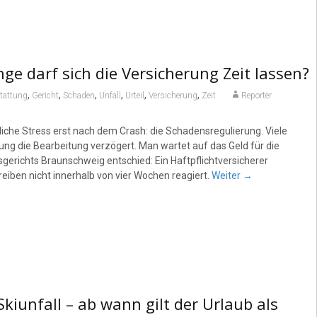
e darf sich die Versicherung Zeit lassen?
,
,
,
,
,
,
tattung
Gericht
Schaden
Unfall
Urteil
Versicherung
Zeit
Reporter
tliche Stress erst nach dem Crash: die Schadensregulierung. Viele
ng die Bearbeitung verzögert. Man wartet auf das Geld für die
erichts Braunschweig entschied: Ein Haftpflichtversicherer
eiben nicht innerhalb von vier Wochen reagiert.
Weiter
→
iunfall – ab wann gilt der Urlaub als