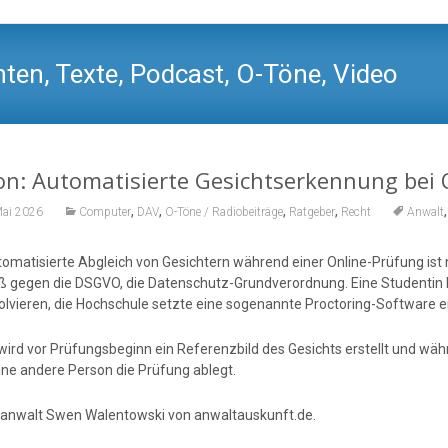
ten, Texte, Podcast, O-Töne, Video
n: Automatisierte Gesichtserkennung bei 
,
,
,
,
Mai 2026
Computer
DAV
O-Töne / Radiobeiträge
Ratgeber
Recht
Anwalt
tomatisierte Abgleich von Gesichtern während einer Online-Prüfung ist 
ß gegen die DSGVO, die Datenschutz-Grundverordnung. Eine Studentin 
olvieren, die Hochschule setzte eine sogenannte Proctoring-Software ei
ird vor Prüfungsbeginn ein Referenzbild des Gesichts erstellt und währe
eine andere Person die Prüfung ablegt.
anwalt Swen Walentowski von anwaltauskunft.de.