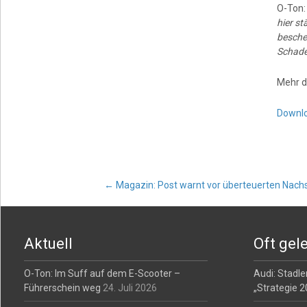
O-Ton
hier st
beschei
Schade
Mehr d
Downl
Post
←
Magazin: Post warnt vor überteuerten Nac
navigation
Aktuell
Oft gel
O-Ton: Im Suff auf dem E-Scooter –
Audi: Stadler
Führerschein weg
24. Juli 2026
„Strategie 