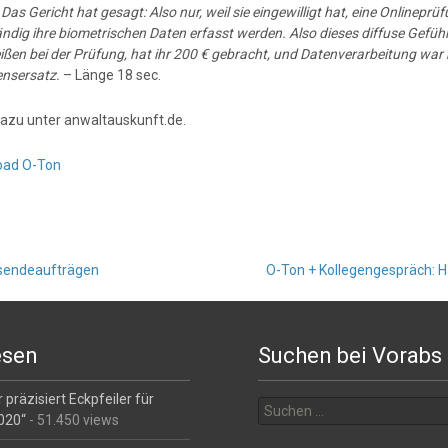
:
Das Gericht hat gesagt: Also nur, weil sie eingewilligt hat, eine Onlineprü
ändig ihre biometrischen Daten erfasst werden. Also dieses diffuse Gefühl
ßen bei der Prüfung, hat ihr 200 € gebracht, und Datenverarbeitung war 
nsersatz.
– Länge 18 sec.
azu unter anwaltauskunft.de.
oad O-Ton
hsendeaufträgen
O-Ton + Kollegengespräch: H
esen
Suchen bei Vorabs
Suchen
 präzisiert Eckpfeiler für
nach:
2020“
- 51.450 views