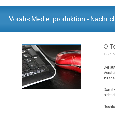
Vorabs Medienproduktion - Nachrich
O-To
24. 
Der au
Versto
zu abs
Damit w
nicht 
Rechts