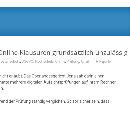
Online-Klausuren grundsätzlich unzulässig
,
,
,
,
,
,
Datenschutz
DSGVO
Hochschule
Online
Prüfung
Urteil
Reporter
nicht erlaubt. Das Oberlandesgericht Jena sah darin einen
hatte mehrere digitalen Aufsichtsprüfungen auf ihrem Rechner
n.
nd der Prüfung ständig verglichen. So soll sicher sein, dass