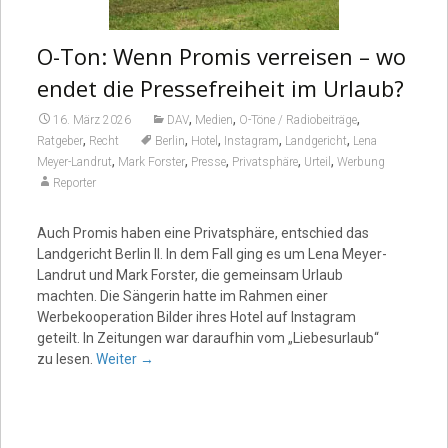
O-Ton: Wenn Promis verreisen – wo
endet die Pressefreiheit im Urlaub?
,
,
,
16. März 2026
DAV
Medien
O-Töne / Radiobeiträge
,
,
,
,
,
Ratgeber
Recht
Berlin
Hotel
Instagram
Landgericht
Lena
,
,
,
,
,
Meyer-Landrut
Mark Forster
Presse
Privatsphäre
Urteil
Werbung
Reporter
Auch Promis haben eine Privatsphäre, entschied das
Landgericht Berlin II. In dem Fall ging es um Lena Meyer-
Landrut und Mark Forster, die gemeinsam Urlaub
machten. Die Sängerin hatte im Rahmen einer
Werbekooperation Bilder ihres Hotel auf Instagram
geteilt. In Zeitungen war daraufhin vom „Liebesurlaub“
zu lesen.
Weiter
→