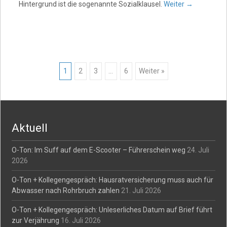
Hintergrund ist die sogenannte Sozialklausel.
Weiter
→
Posts
1
2
3
…
6
Weiter »
navigation
Aktuell
O-Ton: Im Suff auf dem E-Scooter – Führerschein weg
24. Juli
2026
O-Ton + Kollegengespräch: Hausratversicherung muss auch für
Abwasser nach Rohrbruch zahlen
21. Juli 2026
O-Ton + Kollegengespräch: Unleserliches Datum auf Brief führt
zur Verjährung
16. Juli 2026