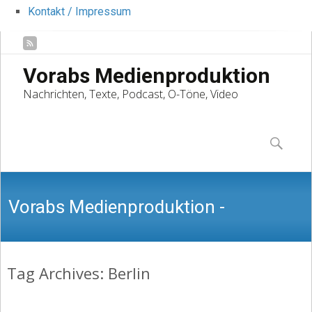
Kontakt / Impressum
Vorabs Medienproduktion
Nachrichten, Texte, Podcast, O-Töne, Video
Skip
to
Suchen
content
nach:
Vorabs Medienproduktion -
Tag Archives: Berlin
Nachrichten, Texte, Podcast, O-Töne,