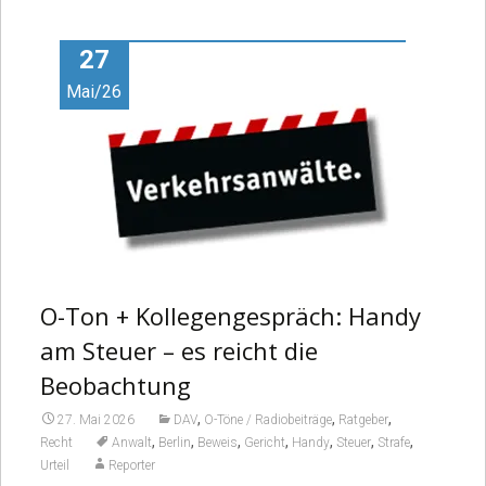
Video
27
Mai/26
O-Ton + Kollegengespräch: Handy
am Steuer – es reicht die
Beobachtung
,
,
,
27. Mai 2026
DAV
O-Töne / Radiobeiträge
Ratgeber
,
,
,
,
,
,
,
Recht
Anwalt
Berlin
Beweis
Gericht
Handy
Steuer
Strafe
Urteil
Reporter