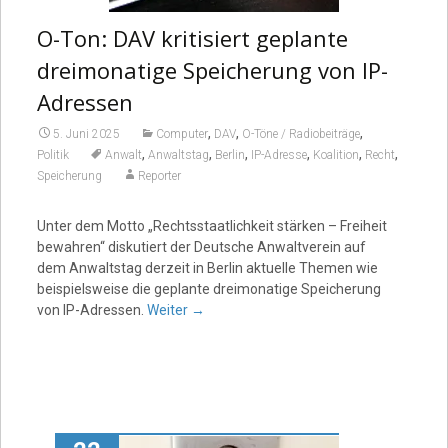
O-Ton: DAV kritisiert geplante
dreimonatige Speicherung von IP-
Adressen
,
,
,
5. Juni 2025
Computer
DAV
O-Töne / Radiobeiträge
,
,
,
,
,
,
Politik
Anwalt
Anwaltstag
Berlin
IP-Adresse
Koalition
Recht
Speicherung
Reporter
Unter dem Motto „Rechtsstaatlichkeit stärken – Freiheit
bewahren“ diskutiert der Deutsche Anwaltverein auf
dem Anwaltstag derzeit in Berlin aktuelle Themen wie
beispielsweise die geplante dreimonatige Speicherung
von IP-Adressen.
Weiter
→