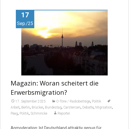
17
Sep./25
Magazin: Woran scheitert die
Erwerbsmigration?
,
17. September 2025
O-Töne / Radiobeiträge
Politik
,
,
,
,
,
,
,
Arbeit
Berlin
Brücker
Bundestag
Carstensen
Debatte
Migrsation
,
,
Peag
Politik
Schmincke
Reporter
Anmoderation: Ist Deutschland attraktiv genug für