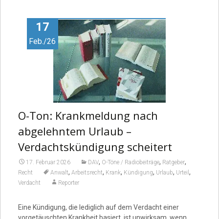
Video
17
Feb./26
O-Ton: Krankmeldung nach
abgelehntem Urlaub –
Verdachtskündigung scheitert
,
,
,
17. Februar 2026
DAV
O-Töne / Radiobeiträge
Ratgeber
,
,
,
,
,
,
Recht
Anwalt
Arbeitsrecht
Krank
Kündigung
Urlaub
Urteil
Verdacht
Reporter
Eine Kündigung, die lediglich auf dem Verdacht einer
vorgetäuschten Krankheit basiert, ist unwirksam, wenn