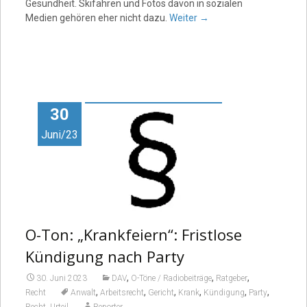
Gesundheit. Skifahren und Fotos davon in sozialen
Medien gehören eher nicht dazu.
Weiter
→
30
Juni/23
O-Ton: „Krankfeiern“: Fristlose
Kündigung nach Party
,
,
,
30. Juni 2023
DAV
O-Töne / Radiobeiträge
Ratgeber
,
,
,
,
,
,
Recht
Anwalt
Arbeitsrecht
Gericht
Krank
Kündigung
Party
,
Recht
Urteil
Reporter