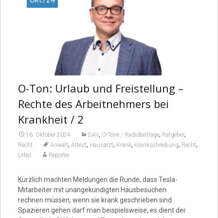
O-Ton: Urlaub und Freistellung –
Rechte des Arbeitnehmers bei
Krankheit / 2
,
,
,
16. Oktober 2024
DAV
O-Töne / Radiobeiträge
Ratgeber
,
,
,
,
,
,
Recht
Anwalt
Attest
Hausarzt
Krank
Krankschreibung
Recht
Urteil
Reporter
Kürzlich machten Meldungen die Runde, dass Tesla-
Mitarbeiter mit unangekündigten Hausbesuchen
rechnen müssen, wenn sie krank geschrieben sind.
Spazieren gehen darf man beispielsweise, es dient der