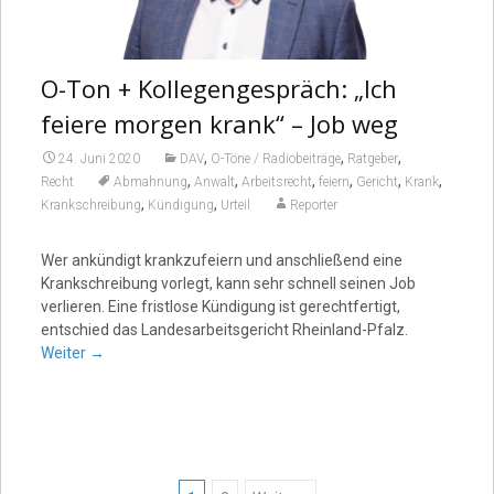
O-Ton + Kollegengespräch: „Ich
feiere morgen krank“ – Job weg
,
,
,
24. Juni 2020
DAV
O-Töne / Radiobeiträge
Ratgeber
,
,
,
,
,
,
Recht
Abmahnung
Anwalt
Arbeitsrecht
feiern
Gericht
Krank
,
,
Krankschreibung
Kündigung
Urteil
Reporter
Wer ankündigt krankzufeiern und anschließend eine
Krankschreibung vorlegt, kann sehr schnell seinen Job
verlieren. Eine fristlose Kündigung ist gerechtfertigt,
entschied das Landesarbeitsgericht Rheinland-Pfalz.
Weiter
→