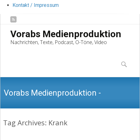
Kontakt / Impressum
Vorabs Medienproduktion
Nachrichten, Texte, Podcast, O-Töne, Video
Skip
to
Suchen
content
nach:
Vorabs Medienproduktion -
Tag Archives: Krank
Nachrichten, Texte, Podcast, O-Töne,