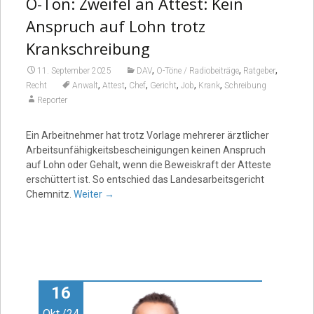
O-Ton: Zweifel an Attest: Kein
Anspruch auf Lohn trotz
Krankschreibung
,
,
,
11. September 2025
DAV
O-Töne / Radiobeiträge
Ratgeber
,
,
,
,
,
,
Recht
Anwalt
Attest
Chef
Gericht
Job
Krank
Schreibung
Reporter
Ein Arbeitnehmer hat trotz Vorlage mehrerer ärztlicher
Arbeitsunfähigkeitsbescheinigungen keinen Anspruch
auf Lohn oder Gehalt, wenn die Beweiskraft der Atteste
erschüttert ist. So entschied das Landesarbeitsgericht
Chemnitz.
Weiter
→
16
Okt./24