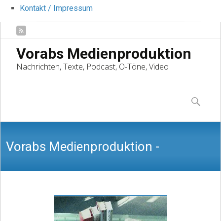
Kontakt / Impressum
Vorabs Medienproduktion
Nachrichten, Texte, Podcast, O-Töne, Video
Skip
to
Suchen
content
nach:
Vorabs Medienproduktion -
Nachrichten, Texte, Podcast, O-Töne,