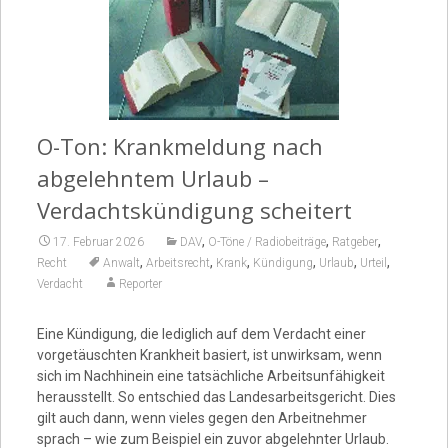
Video
O-Ton: Krankmeldung nach
abgelehntem Urlaub –
Verdachtskündigung scheitert
,
,
,
17. Februar 2026
DAV
O-Töne / Radiobeiträge
Ratgeber
,
,
,
,
,
,
Recht
Anwalt
Arbeitsrecht
Krank
Kündigung
Urlaub
Urteil
Verdacht
Reporter
Eine Kündigung, die lediglich auf dem Verdacht einer
vorgetäuschten Krankheit basiert, ist unwirksam, wenn
sich im Nachhinein eine tatsächliche Arbeitsunfähigkeit
herausstellt. So entschied das Landesarbeitsgericht. Dies
gilt auch dann, wenn vieles gegen den Arbeitnehmer
sprach – wie zum Beispiel ein zuvor abgelehnter Urlaub.