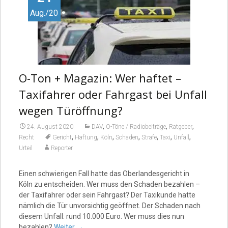
Aug./20
O-Ton + Magazin: Wer haftet –
Taxifahrer oder Fahrgast bei Unfall
wegen Türöffnung?
,
,
,
24. August 2020
DAV
O-Töne / Radiobeiträge
Ratgeber
,
,
,
,
,
,
,
Recht
Gericht
Haftung
Köln
Schaden
Strafe
Taxi
Unfall
Urteil
Reporter
Einen schwierigen Fall hatte das Oberlandesgericht in
Köln zu entscheiden. Wer muss den Schaden bezahlen –
der Taxifahrer oder sein Fahrgast? Der Taxikunde hatte
nämlich die Tür unvorsichtig geöffnet. Der Schaden nach
diesem Unfall: rund 10.000 Euro. Wer muss dies nun
bezahlen?
Weiter
→