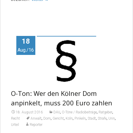
18
Aug./16
O-Ton: Wer den Kölner Dom
anpinkelt, muss 200 Euro zahlen
,
,
,
18. August 2016
DAV
O-Töne / Radiobeiträge
Ratgeber
,
,
,
,
,
,
,
,
Recht
Anwalt
Dom
Gericht
Köln
Pinkeln
Stadt
Strafe
Urin
Urteil
Reporter