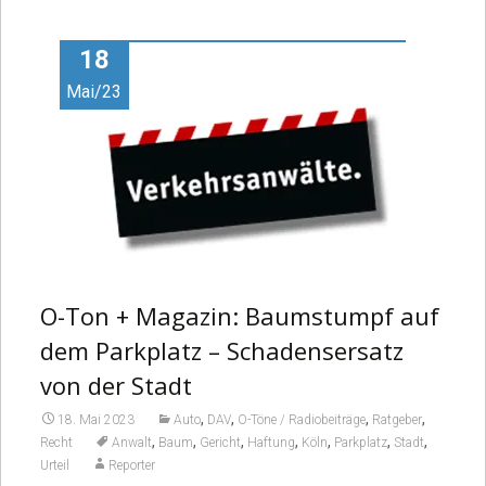
Video
18
Mai/23
O-Ton + Magazin: Baumstumpf auf
dem Parkplatz – Schadensersatz
von der Stadt
,
,
,
,
18. Mai 2023
Auto
DAV
O-Töne / Radiobeiträge
Ratgeber
,
,
,
,
,
,
,
Recht
Anwalt
Baum
Gericht
Haftung
Köln
Parkplatz
Stadt
Urteil
Reporter