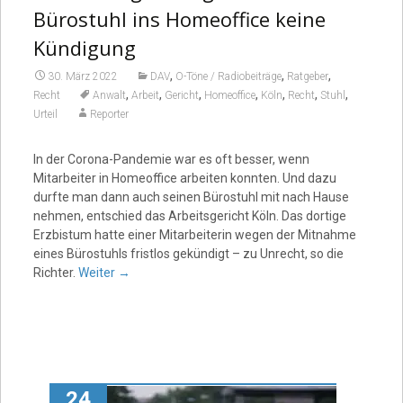
Bürostuhl ins Homeoffice keine
Kündigung
,
,
,
30. März 2022
DAV
O-Töne / Radiobeiträge
Ratgeber
,
,
,
,
,
,
,
Recht
Anwalt
Arbeit
Gericht
Homeoffice
Köln
Recht
Stuhl
Urteil
Reporter
In der Corona-Pandemie war es oft besser, wenn
Mitarbeiter in Homeoffice arbeiten konnten. Und dazu
durfte man dann auch seinen Bürostuhl mit nach Hause
nehmen, entschied das Arbeitsgericht Köln. Das dortige
Erzbistum hatte einer Mitarbeiterin wegen der Mitnahme
eines Bürostuhls fristlos gekündigt – zu Unrecht, so die
Richter.
Weiter
→
24