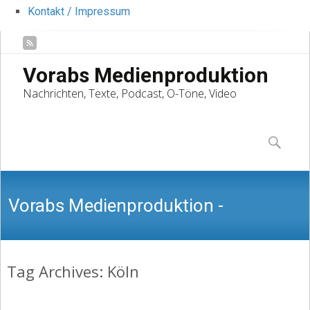
Kontakt / Impressum
Vorabs Medienproduktion
Nachrichten, Texte, Podcast, O-Töne, Video
Skip
to
Suchen
content
nach:
Vorabs Medienproduktion -
Tag Archives: Köln
Nachrichten, Texte, Podcast, O-Töne,