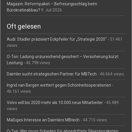
Magazin: Reformpaket – Befreiungsschlag beim
Bürokratieabbau?
9. Juli 2026
Oft gelesen
Audi: Stadler präzisiert Eckpfeiler für „Strategie 2020“
- 51.461
views
O-Ton: Ladung unzureichend gesichert – Versicherung kürzt
Leistung
- 46.798 views
Daimler sucht strategischen Partner für MBTech
- 46.664 views
Ingrid van Bergen wettert gegen Schönheitsoperationen
-
46.161 views
Volvo will bis 2020 mehr als 10.000 neue Mitarbeiter
- 45.489
views
Mäßiges Interesse an Daimlers MBtech
- 44.715 views
O-Ton: Wer muss Schaden für abgedriftete Silvesterraketen