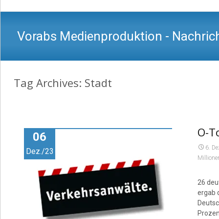
Vorabs Medienproduktion - Nachrich
Tag Archives: Stadt
O-T
06
6. D
Dez./23
Millione
26 deu
ergab 
Deutsch
Prozen