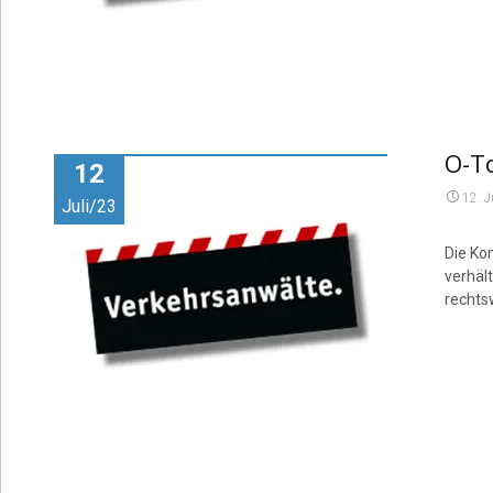
O-To
12
12. J
Juli/23
Die Ko
verhäl
rechts