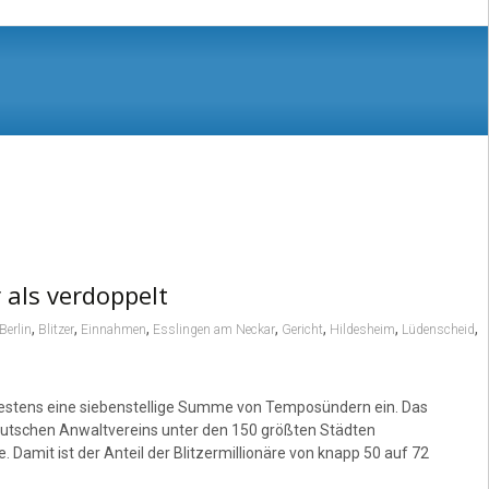
als verdoppelt
,
,
,
,
,
,
,
Berlin
Blitzer
Einnahmen
Esslingen am Neckar
Gericht
Hildesheim
Lüdenscheid
destens eine siebenstellige Summe von Temposündern ein. Das
eutschen Anwaltvereins unter den 150 größten Städten
 Damit ist der Anteil der Blitzermillionäre von knapp 50 auf 72