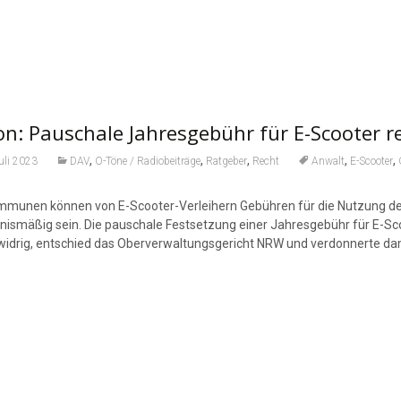
n: Pauschale Jahresgebühr für E-Scooter r
,
,
,
,
,
uli 2023
DAV
O-Töne / Radiobeiträge
Ratgeber
Recht
Anwalt
E-Scooter
mmunen können von E-Scooter-Verleihern Gebühren für die Nutzung der
tnismäßig sein. Die pauschale Festsetzung einer Jahresgebühr für E-Sc
widrig, entschied das Oberverwaltungsgericht NRW und verdonnerte dam