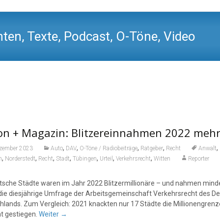
ten, Texte, Podcast, O-Töne, Video
on + Magazin: Blitzereinnahmen 2022 mehr 
,
,
,
,
,
ezember 2023
Auto
DAV
O-Töne / Radiobeiträge
Ratgeber
Recht
Anwalt
,
,
,
,
,
,
,
n
Norderstedt
Recht
Stadt
Tübingen
Urteil
Verkehrsrecht
Witten
Reporter
tsche Städte waren im Jahr 2022 Blitzermillionäre – und nahmen min
die diesjährige Umfrage der Arbeitsgemeinschaft Verkehrsrecht des D
lands. Zum Vergleich: 2021 knackten nur 17 Städte die Millionengrenze.
t gestiegen.
Weiter
→