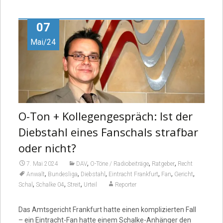
Video
07
Mai/24
O-Ton + Kollegengespräch: Ist der
Diebstahl eines Fanschals strafbar
oder nicht?
,
,
,
7. Mai 2024
DAV
O-Töne / Radiobeiträge
Ratgeber
Recht
,
,
,
,
,
,
Anwalt
Bundesliga
Diebstahl
Eintracht Frankfurt
Fan
Gericht
,
,
,
Schal
Schalke 04
Streit
Urteil
Reporter
Das Amtsgericht Frankfurt hatte einen komplizierten Fall
– ein Eintracht-Fan hatte einem Schalke-Anhänger den