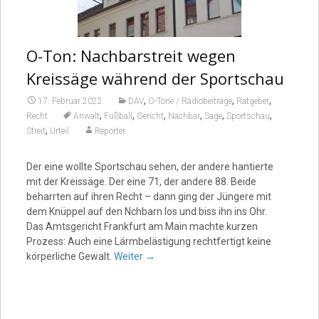
O-Ton: Nachbarstreit wegen
Kreissäge während der Sportschau
,
,
,
17. Februar 2022
DAV
O-Töne / Radiobeiträge
Ratgeber
,
,
,
,
,
,
Recht
Anwalt
Fußball
Gericht
Nachbar
Sage
Sportschau
,
Streit
Urteil
Reporter
Der eine wollte Sportschau sehen, der andere hantierte
mit der Kreissäge. Der eine 71, der andere 88. Beide
beharrten auf ihren Recht – dann ging der Jüngere mit
dem Knüppel auf den Nchbarn los und biss ihn ins Ohr.
Das Amtsgericht Frankfurt am Main machte kurzen
Prozess: Auch eine Lärmbelästigung rechtfertigt keine
körperliche Gewalt.
Weiter
→