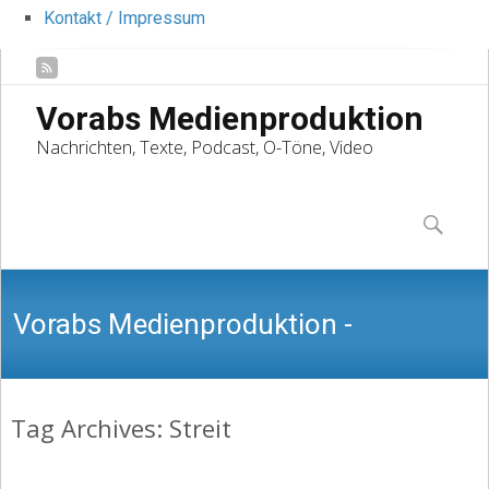
Kontakt / Impressum
Vorabs Medienproduktion
Nachrichten, Texte, Podcast, O-Töne, Video
Skip
to
Suchen
content
nach:
Vorabs Medienproduktion -
Tag Archives: Streit
Nachrichten, Texte, Podcast, O-Töne,