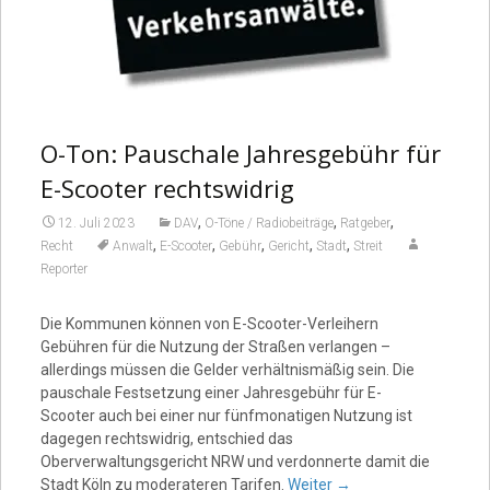
O-Ton: Pauschale Jahresgebühr für
E-Scooter rechtswidrig
,
,
,
12. Juli 2023
DAV
O-Töne / Radiobeiträge
Ratgeber
,
,
,
,
,
Recht
Anwalt
E-Scooter
Gebühr
Gericht
Stadt
Streit
Reporter
Die Kommunen können von E-Scooter-Verleihern
Gebühren für die Nutzung der Straßen verlangen –
allerdings müssen die Gelder verhältnismäßig sein. Die
pauschale Festsetzung einer Jahresgebühr für E-
Scooter auch bei einer nur fünfmonatigen Nutzung ist
dagegen rechtswidrig, entschied das
Oberverwaltungsgericht NRW und verdonnerte damit die
Stadt Köln zu moderateren Tarifen.
Weiter
→