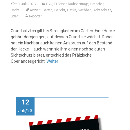
,
,
,
20. Juli 2023
DAV
O-Töne / Radiobeiträge
Ratgeber
,
,
,
,
,
,
Recht
Anwalt
Garten
Gericht
Hecke
Nachbar
Sichtschutz
Streit
Reporter
Grundsätzlich gilt bei Streitigkeiten im Garten: Eine Hecke
gehört demjenigen, auf dessen Grund sie wächst. Daher
hat ein Nachbar auch keinen Anspruch auf den Bestand
der Hecke – auch wenn sie ihm einen noch so guten
Sichtschutz bietet, entschied das Pfälzische
Oberlandesgericht.
Weiter
→
12
Juli/23