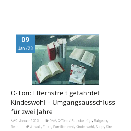
09
Jan./23
O-Ton: Elternstreit gefährdet
Kindeswohl – Umgangsausschluss
für zwei Jahre
,
,
,
9. Januar 2023
DAV
O-Töne / Radiobeiträge
Ratgeber
,
,
,
,
,
Recht
Anwalt
Eltern
Familienrecht
Kindeswohl
Sorge
Streit