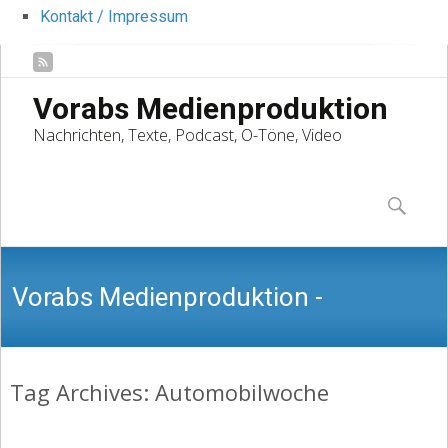
Kontakt / Impressum
Vorabs Medienproduktion
Nachrichten, Texte, Podcast, O-Töne, Video
Skip
to
Suchen
content
nach:
Vorabs Medienproduktion -
Tag Archives: Automobilwoche
Nachrichten, Texte, Podcast, O-Töne,