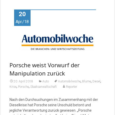
Video
20
Apr./18
Porsche weist Vorwurf der
Manipulation zurück
,
,
,
20. April 2018
Auto
Automobilwoche
Blume
Diesel
,
,
Krise
Porsche
Staatsanwaltschaft
Reporter
Nach den Durchsuchungen im Zusammenhang mit der
Dieselkrise hat Porsche seine Unschuld betont und
jegliche Verantwortung zurück gewiesen. „Porsche