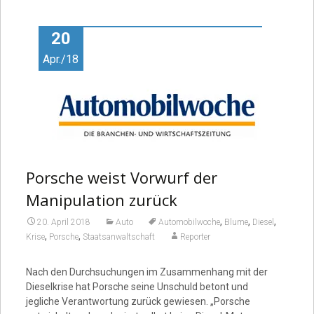
Video
20
Apr./18
Porsche weist Vorwurf der
Manipulation zurück
,
,
,
20. April 2018
Auto
Automobilwoche
Blume
Diesel
,
,
Krise
Porsche
Staatsanwaltschaft
Reporter
Nach den Durchsuchungen im Zusammenhang mit der
Dieselkrise hat Porsche seine Unschuld betont und
jegliche Verantwortung zurück gewiesen. „Porsche