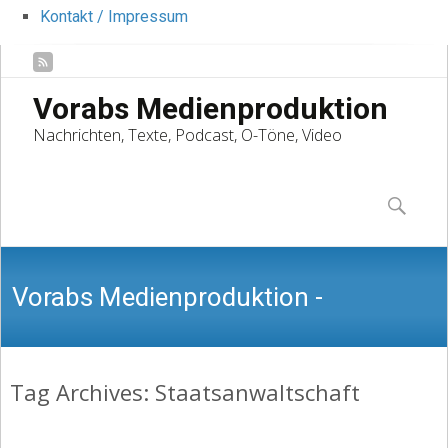
Kontakt / Impressum
Vorabs Medienproduktion
Nachrichten, Texte, Podcast, O-Töne, Video
Skip
to
Suchen
content
nach:
Vorabs Medienproduktion -
Tag Archives: Staatsanwaltschaft
Nachrichten, Texte, Podcast, O-Töne,