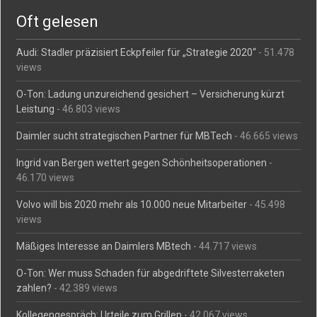
Oft gelesen
Audi: Stadler präzisiert Eckpfeiler für „Strategie 2020“
- 51.478
views
O-Ton: Ladung unzureichend gesichert – Versicherung kürzt
Leistung
- 46.803 views
Daimler sucht strategischen Partner für MBTech
- 46.665 views
Ingrid van Bergen wettert gegen Schönheitsoperationen
-
46.170 views
Volvo will bis 2020 mehr als 10.000 neue Mitarbeiter
- 45.498
views
Mäßiges Interesse an Daimlers MBtech
- 44.717 views
O-Ton: Wer muss Schaden für abgedriftete Silvesterraketen
zahlen?
- 42.389 views
Kollegengespräch: Urteile zum Grillen
- 42.067 views