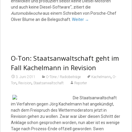
entwickelt und produziert selbst keine Diesel-Motoren
und auch keine Diesel-Software“, zitiert die
Automobilwoche
aus einem Schreiben von Porsche-Chef
Oliver Blume an die Belegschaft.
Weiter
→
O-Ton: Staatsanwaltschaft geht im
Fall Kachelmann in Revision
,
3. Juni 2011
O-Töne / Radiobeiträge
Kachelmann
O-
,
,
Ton
Revision
Staatsanwaltschaft
Reporter
Die Staatsanwaltschaft
im Verfahren gegen Jörg Kachelmann hat angekündigt,
nach dem Freispruch des Wettermoderators jetzt in
Revision gehen zu wollen. Zwar war über diesen Schritt der
Anklage schon gesprochen worden, nun aber ist es wenige
Tage nach Prozess-Ende offziell geworden. Swen