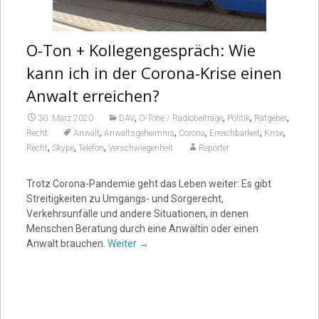
O-Ton + Kollegengespräch: Wie
kann ich in der Corona-Krise einen
Anwalt erreichen?
,
,
,
,
30. März 2020
DAV
O-Töne / Radiobeiträge
Politik
Ratgeber
,
,
,
,
,
Recht
Anwalt
Anwaltsgeheimnis
Corona
Erreichbarkeit
Krise
,
,
,
Recht
Skype
Telefon
Verschwiegenheit
Reporter
Trotz Corona-Pandemie geht das Leben weiter: Es gibt
Streitigkeiten zu Umgangs- und Sorgerecht,
Verkehrsunfälle und andere Situationen, in denen
Menschen Beratung durch eine Anwältin oder einen
Anwalt brauchen.
Weiter
→