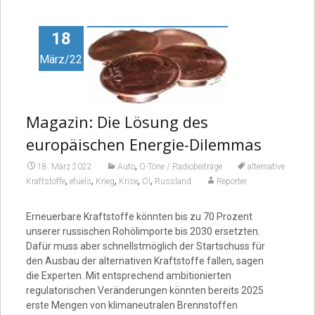
Video
18
März/22
Magazin: Die Lösung des
europäischen Energie-Dilemmas
,
18. März 2022
Auto
O-Töne / Radiobeiträge
alternative
,
,
,
,
,
Kraftstoffe
efuels
Krieg
Krise
Öl
Russland
Reporter
Erneuerbare Kraftstoffe könnten bis zu 70 Prozent
unserer russischen Rohölimporte bis 2030 ersetzten.
Dafür muss aber schnellstmöglich der Startschuss für
den Ausbau der alternativen Kraftstoffe fallen, sagen
die Experten. Mit entsprechend ambitionierten
regulatorischen Veränderungen könnten bereits 2025
erste Mengen von klimaneutralen Brennstoffen