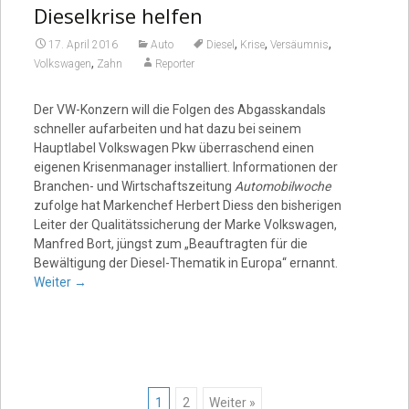
Dieselkrise helfen
,
,
,
17. April 2016
Auto
Diesel
Krise
Versäumnis
,
Volkswagen
Zahn
Reporter
Der VW-Konzern will die Folgen des Abgasskandals
schneller aufarbeiten und hat dazu bei seinem
Hauptlabel Volkswagen Pkw überraschend einen
eigenen Krisenmanager installiert. Informationen der
Branchen- und Wirtschaftszeitung
Automobilwoche
zufolge hat Markenchef Herbert Diess den bisherigen
Leiter der Qualitätssicherung der Marke Volkswagen,
Manfred Bort, jüngst zum „Beauftragten für die
Bewältigung der Diesel-Thematik in Europa“ ernannt.
Weiter
→
1
2
Weiter »