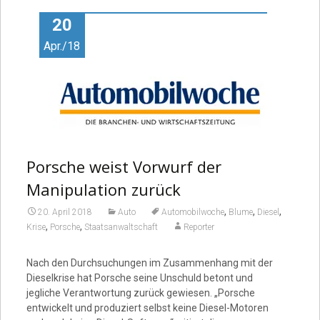
20
Apr./18
Porsche weist Vorwurf der
Manipulation zurück
,
,
,
20. April 2018
Auto
Automobilwoche
Blume
Diesel
,
,
Krise
Porsche
Staatsanwaltschaft
Reporter
Nach den Durchsuchungen im Zusammenhang mit der
Dieselkrise hat Porsche seine Unschuld betont und
jegliche Verantwortung zurück gewiesen. „Porsche
entwickelt und produziert selbst keine Diesel-Motoren