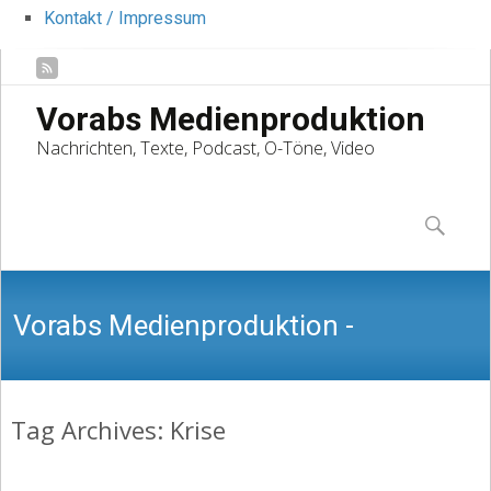
Kontakt / Impressum
Vorabs Medienproduktion
Nachrichten, Texte, Podcast, O-Töne, Video
Skip
to
Suchen
content
nach:
Vorabs Medienproduktion -
Tag Archives: Krise
Nachrichten, Texte, Podcast, O-Töne,