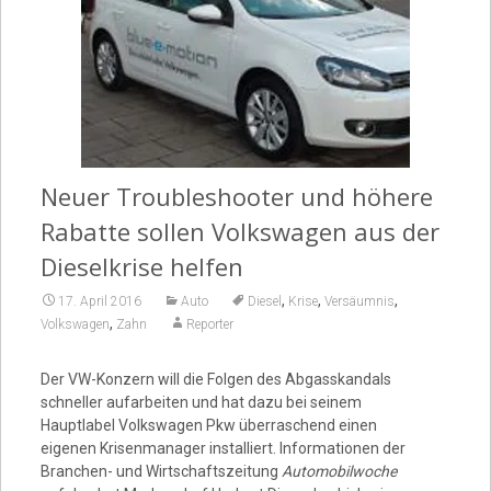
Video
Neuer Troubleshooter und höhere
Rabatte sollen Volkswagen aus der
Dieselkrise helfen
,
,
,
17. April 2016
Auto
Diesel
Krise
Versäumnis
,
Volkswagen
Zahn
Reporter
Der VW-Konzern will die Folgen des Abgasskandals
schneller aufarbeiten und hat dazu bei seinem
Hauptlabel Volkswagen Pkw überraschend einen
eigenen Krisenmanager installiert. Informationen der
Branchen- und Wirtschaftszeitung
Automobilwoche