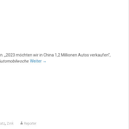
n. „2023 möchten wir in China 1,2 Millionen Autos verkaufen“,
Automobilwoche
.
Weiter
→
,
atz
Zink
Reporter