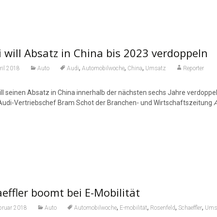
 will Absatz in China bis 2023 verdoppeln
,
,
,
ril 2018
Auto
Audi
Automobilwoche
China
Umsatz
Reporter
ill seinen Absatz in China innerhalb der nächsten sechs Jahre verdoppel
Audi-Vertriebschef Bram Schot der Branchen- und Wirtschaftszeitung
effler boomt bei E-Mobilität
,
,
,
,
bruar 2018
Auto
Automobilwoche
E-mobilität
Rosenfeld
Schaeffler
Ums