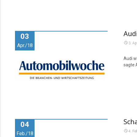
Audi
03
3. Ap
Apr./18
Audi w
sagte 
Scha
04
4. Fe
Feb./18