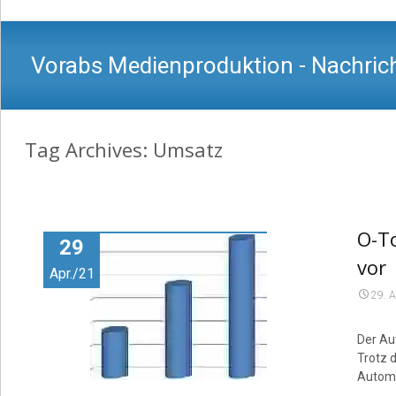
Vorabs Medienproduktion - Nachrich
Tag Archives: Umsatz
O-To
29
vor
Apr./21
29. A
Der Au
Trotz 
Automa