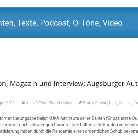
ten, Texte, Podcast, O-Töne, Video
n, Magazin und Interview: Augsburger Aut
,
,
,
,
,
pril 2021
Auto
O-Töne / Radiobeiträge
Bilanz
Gewinn
Kuka
Mohnen
Qu
tomatisierungsspezialist KUKA hat heute seine Zahlen für das erste Q
der immer noch schwierigen Corona-Lage holten viele Kunden verschobene
tisierung haben durch die Pandemie einen ordentlichen Schub beko