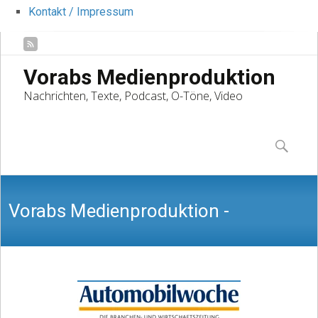
Kontakt / Impressum
Vorabs Medienproduktion
Nachrichten, Texte, Podcast, O-Töne, Video
Skip
to
Suchen
content
nach:
Vorabs Medienproduktion -
Nachrichten, Texte, Podcast, O-Töne,