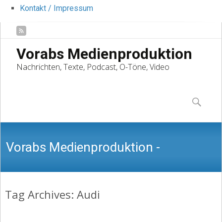
Kontakt / Impressum
Vorabs Medienproduktion
Nachrichten, Texte, Podcast, O-Töne, Video
Skip
to
Suchen
content
nach:
Vorabs Medienproduktion -
Tag Archives: Audi
Nachrichten, Texte, Podcast, O-Töne,