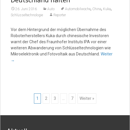
,
,
,
26. Juni 2016
Auto
Automobilwoche
China
Kuka
Schlüsseltechnologie
Reporter
Vor dem Hintergrund der möglichen Übernahme des
Roboterherstellers Kuka durch chinesische Investoren
warnt der Chef des Fraunhofer Instituts IPA vor einer
weiteren Abwanderung von Schlüsseltechnologien wie
Mikroelektronik und Fotovoltaik aus Deutschland.
Weiter
→
Posts
1
2
3
…
7
Weiter »
navigation