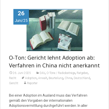
Video
26
Juni/25
O-Ton: Gericht lehnt Adoption ab:
Verfahren in China nicht anerkannt
,
,
,
26. Juni 2025
DAV
O-Töne / Radiobeiträge
Ratgeber
,
,
,
,
,
Recht
Adoption
Anwalt
Beurteilung
China
Deutschland
Gericht
Reporter
Bei einer Adoption im Ausland muss das Verfahren
gemäß den Vorgaben der internationalen
Adoptionsvermittlung durchgeführt werden. In aller