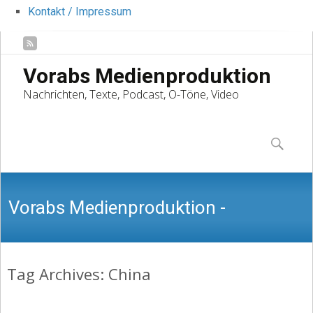
Kontakt / Impressum
Vorabs Medienproduktion
Nachrichten, Texte, Podcast, O-Töne, Video
Skip
to
Suchen
content
nach:
Vorabs Medienproduktion -
Tag Archives: China
Nachrichten, Texte, Podcast, O-Töne,