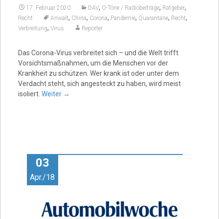
,
,
,
17. Februar 2020
DAV
O-Töne / Radiobeiträge
Ratgeber
,
,
,
,
,
,
Recht
Anwalt
China
Corona
Pandemie
Quarantäne
Recht
,
Verbreitung
Virus
Reporter
Das Corona-Virus verbreitet sich – und die Welt trifft
Vorsichtsmaßnahmen, um die Menschen vor der
Krankheit zu schützen. Wer krank ist oder unter dem
Verdacht steht, sich angesteckt zu haben, wird meist
isoliert.
Weiter
→
03
Apr./18