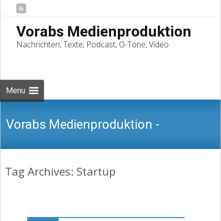
Vorabs Medienproduktion
Nachrichten, Texte, Podcast, O-Töne, Video
Skip
to
Suchen
content
nach:
Menu
Vorabs Medienproduktion -
Tag Archives: Startup
Nachrichten, Texte, Podcast, O-Töne,