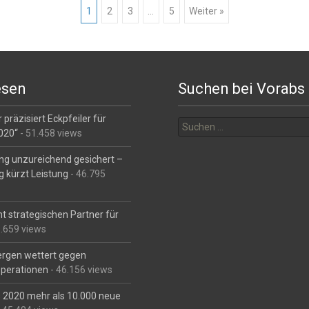
1
2
3
…
5
Weiter »
esen
Suchen bei Vorabs
Suchen
 präzisiert Eckpfeiler für
nach:
2020“
- 51.458 views
ng unzureichend gesichert –
g kürzt Leistung
- 46.795
t strategischen Partner für
6.659 views
Bergen wettert gegen
perationen
- 46.156 views
is 2020 mehr als 10.000 neue