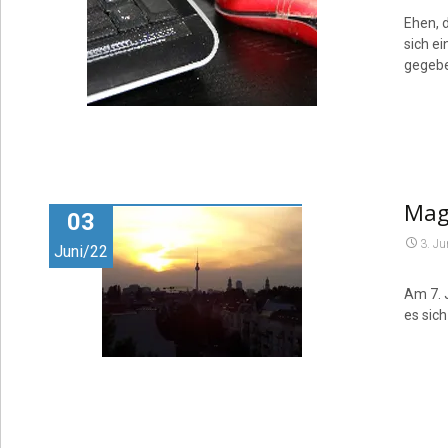
Ehen, 
sich e
gegeb
Maga
03
3. Ju
Juni/22
Am 7. J
es sich