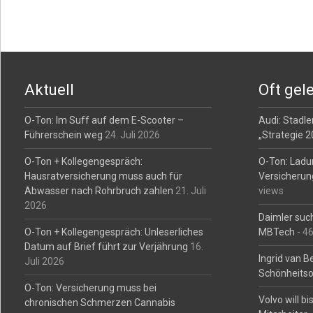
Posts
navigation
Aktuell
Oft gel
O-Ton: Im Suff auf dem E-Scooter –
Audi: Stadler
Führerschein weg
24. Juli 2026
„Strategie 
O-Ton + Kollegengespräch:
O-Ton: Ladu
Hausratversicherung muss auch für
Versicherun
Abwasser nach Rohrbruch zahlen
21. Juli
views
2026
Daimler such
O-Ton + Kollegengespräch: Unleserliches
MBTech
- 4
Datum auf Brief führt zur Verjährung
16.
Ingrid van 
Juli 2026
Schönheitso
O-Ton: Versicherung muss bei
Volvo will b
chronischen Schmerzen Cannabis