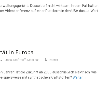
erwaltungsgerichts Düsseldorf nicht wirksam. In dem Fall hatten
 per Videokonferenz auf einer Plattform in den USA das Ja-Wort
tät in Europa
,
,
,
U
Europa
Kraftstoff
Mobilität
Reporter
 Jahren: Ist die Zukunft ab 2035 ausschließlich elektrisch, wie
 beispielsweise mit synthetischen Kraftstoffen?
Weiter
→