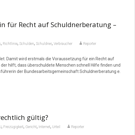
in für Recht auf Schuldnerberatung –
,
,
,
,
s
Richtlinie
Schulden
Schuldner
Verbraucher
Reporter
et. Damit wird erstmals die Voraussetzung für ein Recht auf
er hilft, dass überschuldete Menschen schnell Hilfe finden und
tsführerin der Bundesarbeitsgemeinschaft Schuldnerberatung e.
echtlich gültig?
,
,
,
,
U
Freizügigkeit
Gericht
Internet
Urteil
Reporter