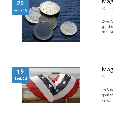
Maga
20
20. 
Mai/26
Zwei A
gleiche
der En
Mag
19
19. 
Juni/24
Im Sup
großen
verkom