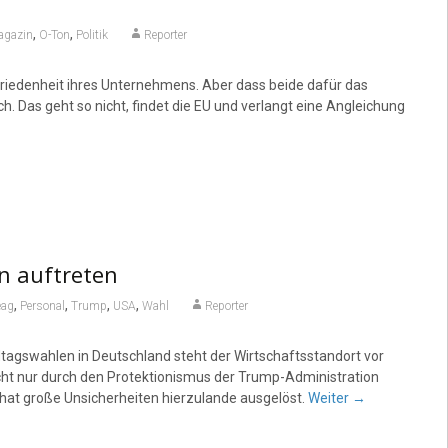
,
,
gazin
O-Ton
Politik
Reporter
ufriedenheit ihres Unternehmens. Aber dass beide dafür das
h. Das geht so nicht, findet die EU und verlangt eine Angleichung
n auftreten
,
,
,
,
eag
Personal
Trump
USA
Wahl
Reporter
gswahlen in Deutschland steht der Wirtschaftsstandort vor
ht nur durch den Protektionismus der Trump-Administration
n hat große Unsicherheiten hierzulande ausgelöst.
Weiter
→