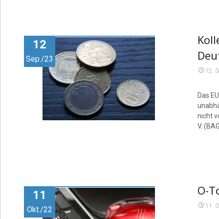
Koll
12
Deu
Sep./23
12. 
Das EU
unabhä
nicht 
V. (BA
O-To
11
11. 
Okt./22