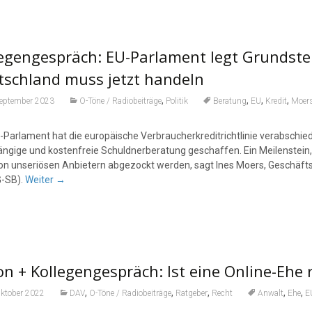
egengespräch: EU-Parlament legt Grundste
tschland muss jetzt handeln
,
,
,
,
September 2023
O-Töne / Radiobeiträge
Politik
Beratung
EU
Kredit
Moer
-Parlament hat die europäische Verbraucherkreditrichtlinie verabschied
ngige und kostenfreie Schuldnerberatung geschaffen. Ein Meilenstein, d
von unseriösen Anbietern abgezockt werden, sagt Ines Moers, Geschäf
G-SB).
Weiter
→
n + Kollegengespräch: Ist eine Online-Ehe r
,
,
,
,
,
Oktober 2022
DAV
O-Töne / Radiobeiträge
Ratgeber
Recht
Anwalt
Ehe
E