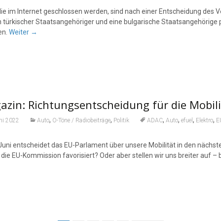
die im Internet geschlossen werden, sind nach einer Entscheidung des V
in türkischer Staatsangehöriger und eine bulgarische Staatsangehörige
en.
Weiter
→
zin: Richtungsentscheidung für die Mobili
,
,
,
,
,
,
ni 2022
Auto
O-Töne / Radiobeiträge
Politik
ADAC
Auto
efuel
Elektro
E
uni entscheidet das EU-Parlament über unsere Mobilität in den nächsten
 die EU-Kommission favorisiert? Oder aber stellen wir uns breiter auf –