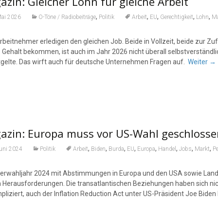
zin: Gleicher Lohn für gleiche Arbeit
,
,
,
,
,
Mai 2026
O-Töne / Radiobeiträge
Politik
Arbeit
EU
Gerechtigkeit
Lohn
Ma
rbeitnehmer erledigen den gleichen Job. Beide in Vollzeit, beide zur Z
 Gehalt bekommen, ist auch im Jahr 2026 nicht überall selbstverständlic
tgelte. Das wirft auch für deutsche Unternehmen Fragen auf.
Weiter
→
azin: Europa muss vor US-Wahl geschlosse
,
,
,
,
,
,
,
,
Juni 2024
Politik
Arbeit
Biden
Burda
EU
Europa
Handel
Jobs
Markt
P
erwahljahr 2024 mit Abstimmungen in Europa und den USA sowie Landta
 Herausforderungen. Die transatlantischen Beziehungen haben sich nic
pliziert, auch der Inflation Reduction Act unter US-Präsident Joe Bide