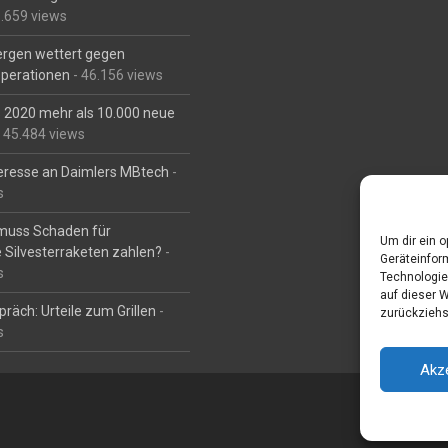
6.659 views
Bergen wettert gegen
perationen
- 46.156 views
is 2020 mehr als 10.000 neue
 45.484 views
eresse an Daimlers MBtech
-
s
muss Schaden für
Um dir ein 
 Silvesterraketen zahlen?
-
Geräteinfor
s
Technologie
auf dieser 
räch: Urteile zum Grillen
-
zurückziehs
s
Akz