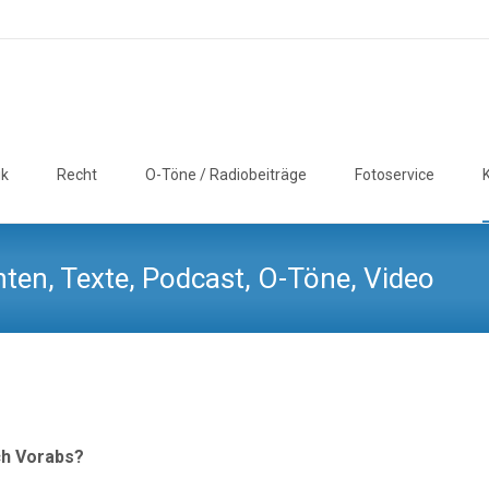
ik
Recht
O-Töne / Radiobeiträge
Fotoservice
ten, Texte, Podcast, O-Töne, Video
ch Vorabs?