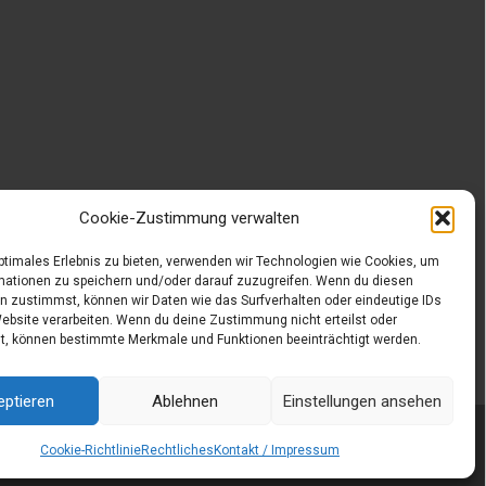
Cookie-Zustimmung verwalten
optimales Erlebnis zu bieten, verwenden wir Technologien wie Cookies, um
mationen zu speichern und/oder darauf zuzugreifen. Wenn du diesen
n zustimmst, können wir Daten wie das Surfverhalten oder eindeutige IDs
Website verarbeiten. Wenn du deine Zustimmung nicht erteilst oder
t, können bestimmte Merkmale und Funktionen beeinträchtigt werden.
eptieren
Ablehnen
Einstellungen ansehen
Powered by WordPress
, Designed and Developed by
templatesnext
Cookie-Richtlinie
Rechtliches
Kontakt / Impressum