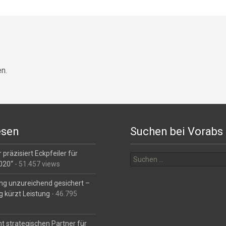
n.
esen
Suchen bei Vorabs
Suchen
 präzisiert Eckpfeiler für
nach:
2020“
- 51.457 views
ng unzureichend gesichert –
g kürzt Leistung
- 46.795
t strategischen Partner für