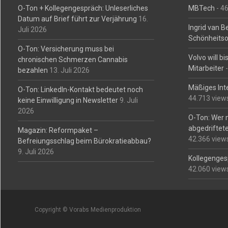
O-Ton + Kollegengespräch: Unleserliches
MBTech
- 4
Datum auf Brief führt zur Verjährung
16.
Ingrid van 
Juli 2026
Schönheitso
O-Ton: Versicherung muss bei
Volvo will b
chronischen Schmerzen Cannabis
Mitarbeiter
-
bezahlen
13. Juli 2026
Mäßiges Int
O-Ton: LinkedIn-Kontakt bedeutet noch
44.713 view
keine Einwilligung in Newsletter
9. Juli
2026
O-Ton: Wer 
abgedriftete
Magazin: Reformpaket –
42.366 view
Befreiungsschlag beim Bürokratieabbau?
9. Juli 2026
Kollegengesp
42.060 view
Copyright © Vorabs Medienproduktion