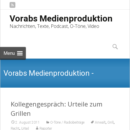
Vorabs Medienproduktion
Nachrichten, Texte, Podcast, O-Töne, Video
Skip
to
Suchen
content
nach:
Menu
Vorabs Medienproduktion -
Nachrichten, Texte, Podcast, O-Töne,
Kollegengespräch: Urteile zum
Grillen
,
,
2. August 2011
O-Töne / Radiobeiträge
Anwalt
Grill
,
Recht
Urteil
Reporter