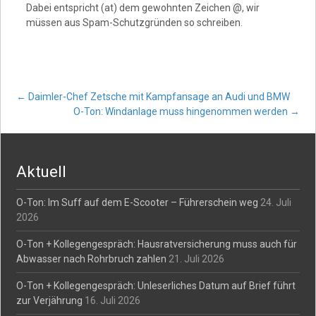
Dabei entspricht (at) dem gewohnten Zeichen @, wir
müssen aus Spam-Schutzgründen so schreiben.
Post
←
Daimler-Chef Zetsche mit Kampfansage an Audi und BMW
O-Ton: Windanlage muss hingenommen werden
→
navigation
Aktuell
O-Ton: Im Suff auf dem E-Scooter – Führerschein weg
24. Juli
2026
O-Ton + Kollegengespräch: Hausratversicherung muss auch für
Abwasser nach Rohrbruch zahlen
21. Juli 2026
O-Ton + Kollegengespräch: Unleserliches Datum auf Brief führt
zur Verjährung
16. Juli 2026