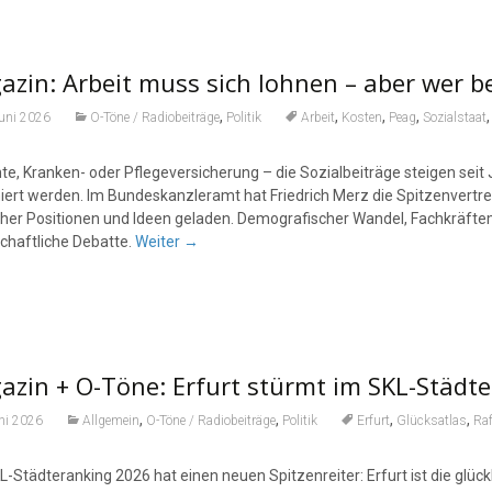
zin: Arbeit muss sich lohnen – aber wer be
,
,
,
,
Juni 2026
O-Töne / Radiobeiträge
Politik
Arbeit
Kosten
Peag
Sozialstaat
te, Kranken- oder Pflegeversicherung – die Sozialbeiträge steigen sei
iert werden. Im Bundeskanzleramt hat Friedrich Merz die Spitzenvert
scher Positionen und Ideen geladen. Demografischer Wandel, Fachkräftem
schaftliche Debatte.
Weiter
→
zin + O-Töne: Erfurt stürmt im SKL-Städte
,
,
,
,
ni 2026
Allgemein
O-Töne / Radiobeiträge
Politik
Erfurt
Glücksatlas
Ra
L-Städteranking 2026 hat einen neuen Spitzenreiter: Erfurt ist die glü