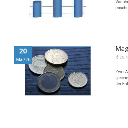
Vorjahr
mische
Maga
20
20. 
Mai/26
Zwei A
gleiche
der En