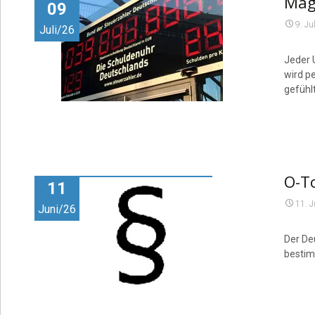
Mag
09
9. Ju
Juli/26
Jeder 
wird pe
gefühl
O-To
11
11. 
Juni/26
Der De
bestimm