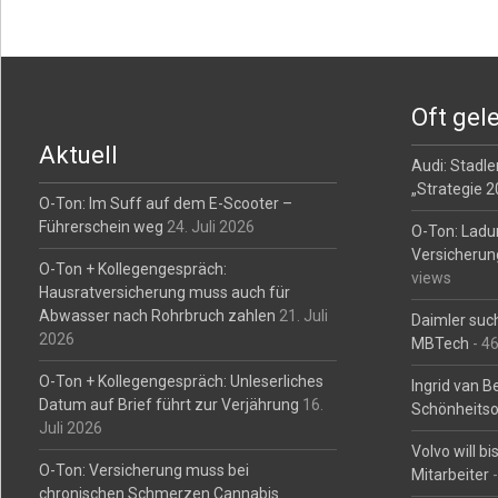
Posts
navigation
Oft gel
Aktuell
Audi: Stadler
„Strategie 
O-Ton: Im Suff auf dem E-Scooter –
Führerschein weg
24. Juli 2026
O-Ton: Ladu
Versicherun
O-Ton + Kollegengespräch:
views
Hausratversicherung muss auch für
Abwasser nach Rohrbruch zahlen
21. Juli
Daimler such
2026
MBTech
- 4
O-Ton + Kollegengespräch: Unleserliches
Ingrid van 
Datum auf Brief führt zur Verjährung
16.
Schönheitso
Juli 2026
Volvo will b
O-Ton: Versicherung muss bei
Mitarbeiter
-
chronischen Schmerzen Cannabis