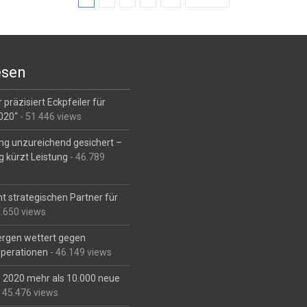
esen
 präzisiert Eckpfeiler für
2020“
- 51.446 views
ng unzureichend gesichert –
g kürzt Leistung
- 46.789
t strategischen Partner für
6.650 views
Bergen wettert gegen
perationen
- 46.149 views
is 2020 mehr als 10.000 neue
 45.476 views