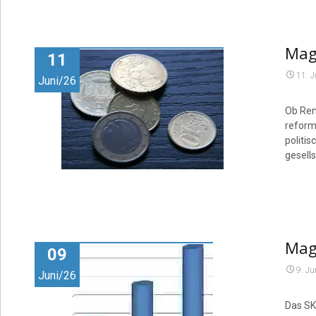
Maga
11
11. 
Juni/26
Ob Ren
reform
politi
gesell
Maga
09
9. Ju
Juni/26
Das SK