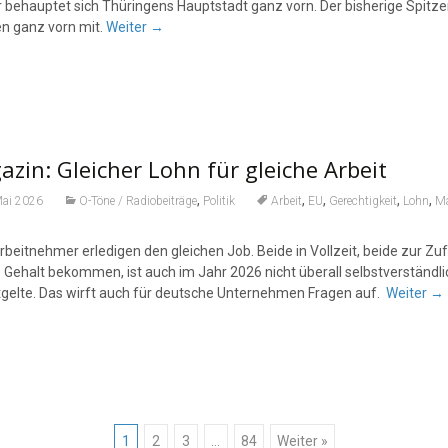
 behauptet sich Thüringens Hauptstadt ganz vorn. Der bisherige Spitzen
n ganz vorn mit.
Weiter
→
zin: Gleicher Lohn für gleiche Arbeit
,
,
,
,
,
Mai 2026
O-Töne / Radiobeiträge
Politik
Arbeit
EU
Gerechtigkeit
Lohn
Ma
rbeitnehmer erledigen den gleichen Job. Beide in Vollzeit, beide zur Z
 Gehalt bekommen, ist auch im Jahr 2026 nicht überall selbstverständlic
tgelte. Das wirft auch für deutsche Unternehmen Fragen auf.
Weiter
→
1
2
3
…
84
Weiter »