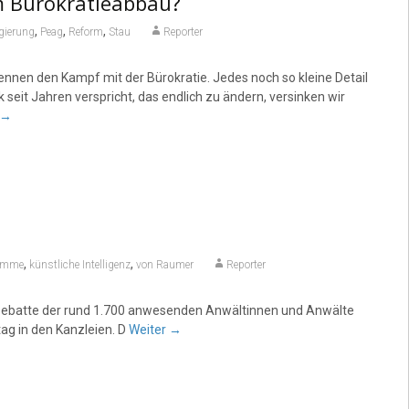
m Bürokratieabbau?
,
,
,
gierung
Peag
Reform
Stau
Reporter
ennen den Kampf mit der Bürokratie. Jedes noch so kleine Detail
 seit Jahren verspricht, das endlich zu ändern, versinken wir
→
,
,
amme
künstliche Intelligenz
von Raumer
Reporter
 Debatte der rund 1.700 anwesenden Anwältinnen und Anwälte
tag in den Kanzleien. D
Weiter
→