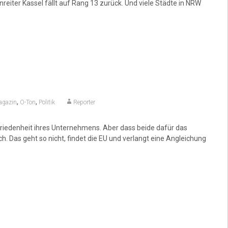
reiter Kassel fällt auf Rang 13 zurück. Und viele Städte in NRW
,
,
gazin
O-Ton
Politik
Reporter
ufriedenheit ihres Unternehmens. Aber dass beide dafür das
h. Das geht so nicht, findet die EU und verlangt eine Angleichung