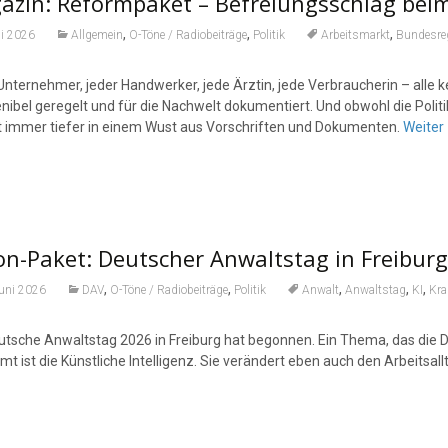
azin: Reformpaket – Befreiungsschlag bei
,
,
,
li 2026
Allgemein
O-Töne / Radiobeiträge
Politik
Arbeitsmarkt
Bundesre
Unternehmer, jeder Handwerker, jede Ärztin, jede Verbraucherin – alle k
nibel geregelt und für die Nachwelt dokumentiert. Und obwohl die Politik
t immer tiefer in einem Wust aus Vorschriften und Dokumenten.
Weiter
n-Paket: Deutscher Anwaltstag in Freiburg
,
,
,
,
,
Juni 2026
DAV
O-Töne / Radiobeiträge
Politik
Anwalt
Anwaltstag
KI
Kr
utsche Anwaltstag 2026 in Freiburg hat begonnen. Ein Thema, das die
t ist die Künstliche Intelligenz. Sie verändert eben auch den Arbeitsall