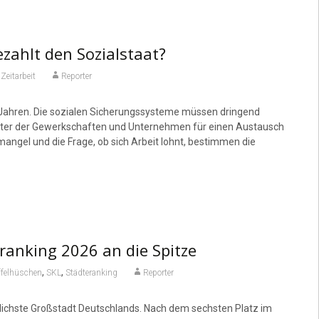
zahlt den Sozialstaat?
,
Zeitarbeit
Reporter
t Jahren. Die sozialen Sicherungssysteme müssen dringend
reter der Gewerkschaften und Unternehmen für einen Austausch
angel und die Frage, ob sich Arbeit lohnt, bestimmen die
ranking 2026 an die Spitze
,
,
ffelhüschen
SKL
Städteranking
Reporter
cklichste Großstadt Deutschlands. Nach dem sechsten Platz im