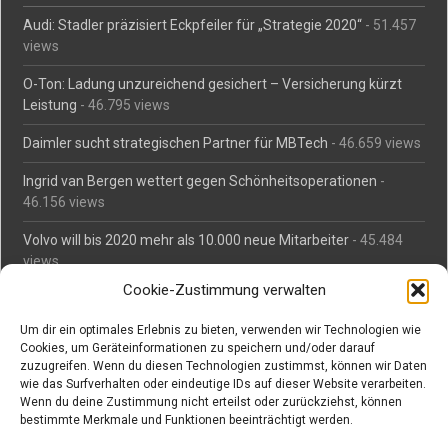
Audi: Stadler präzisiert Eckpfeiler für „Strategie 2020“
- 51.457
views
O-Ton: Ladung unzureichend gesichert – Versicherung kürzt
Leistung
- 46.795 views
Daimler sucht strategischen Partner für MBTech
- 46.659 views
Ingrid van Bergen wettert gegen Schönheitsoperationen
-
46.156 views
Volvo will bis 2020 mehr als 10.000 neue Mitarbeiter
- 45.484
views
Cookie-Zustimmung verwalten
Mäßiges Interesse an Daimlers MBtech
- 44.713 views
Um dir ein optimales Erlebnis zu bieten, verwenden wir Technologien wie
O-Ton: Wer muss Schaden für abgedriftete Silvesterraketen
Cookies, um Geräteinformationen zu speichern und/oder darauf
zahlen?
- 42.366 views
zuzugreifen. Wenn du diesen Technologien zustimmst, können wir Daten
wie das Surfverhalten oder eindeutige IDs auf dieser Website verarbeiten.
Kollegengespräch: Urteile zum Grillen
- 42.060 views
Wenn du deine Zustimmung nicht erteilst oder zurückziehst, können
bestimmte Merkmale und Funktionen beeinträchtigt werden.