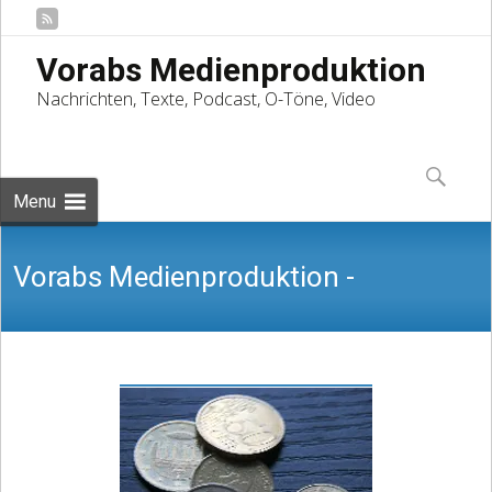
Vorabs Medienproduktion
Nachrichten, Texte, Podcast, O-Töne, Video
Skip
to
Suchen
content
nach:
Menu
Vorabs Medienproduktion -
Nachrichten, Texte, Podcast, O-Töne,