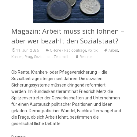
Video
Magazin: Arbeit muss sich lohnen –
aber wer bezahlt den Sozialstaat?
,
,
11. Juni 2026
O-Töne / Radiobeiträge
Politik
Arbeit
,
,
,
Kosten
Peag
Sozialstaat
Zeitarbeit
Reporter
Ob Rente, Kranken- oder Pflegeversicherung – die
Sozialbeiträge steigen seit Jahren. Die sozialen
Sicherungssysteme müssen dringend reformiert
werden. Im Bundeskanzleramt hat Friedrich Merz die
Spitzenvertreter der Gewerkschaften und Unternehmen
für einen Austausch politischer Positionen und Ideen
geladen. Demografischer Wandel, Fachkräftemangel und
die Frage, ob sich Arbeit lohnt, bestimmen die
gesellschaftliche Debatte.