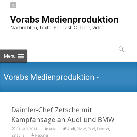
Vorabs Medienproduktion
Nachrichten, Texte, Podcast, O-Töne, Video
Skip
to
Suchen
content
nach:
Menu
Vorabs Medienproduktion -
Nachrichten, Texte, Podcast, O-Töne,
Daimler-Chef Zetsche mit
Kampfansage an Audi und BMW
,
,
,
,
31. Juli 2011
Auto
Audi
BMW
Brief
Daimler
Zetsche
Reporter