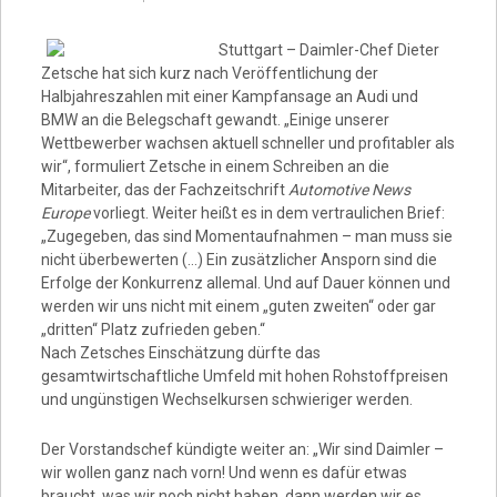
Video
Stuttgart – Daimler-Chef Dieter
Zetsche hat sich kurz nach Veröffentlichung der
Halbjahreszahlen mit einer Kampfansage an Audi und
BMW an die Belegschaft gewandt. „Einige unserer
Wettbewerber wachsen aktuell schneller und profitabler als
wir“, formuliert Zetsche in einem Schreiben an die
Mitarbeiter, das der Fachzeitschrift
Automotive News
Europe
vorliegt. Weiter heißt es in dem vertraulichen Brief:
„Zugegeben, das sind Momentaufnahmen – man muss sie
nicht überbewerten (…) Ein zusätzlicher Ansporn sind die
Erfolge der Konkurrenz allemal. Und auf Dauer können und
werden wir uns nicht mit einem „guten zweiten“ oder gar
„dritten“ Platz zufrieden geben.“
Nach Zetsches Einschätzung dürfte das
gesamtwirtschaftliche Umfeld mit hohen Rohstoffpreisen
und ungünstigen Wechselkursen schwieriger werden.
Der Vorstandschef kündigte weiter an: „Wir sind Daimler –
wir wollen ganz nach vorn! Und wenn es dafür etwas
braucht, was wir noch nicht haben, dann werden wir es