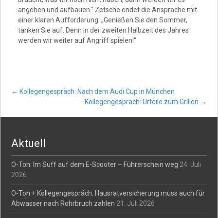
angehen und aufbauen.“ Zetsche endet die Ansprache mit
einer klaren Aufforderung: „Genießen Sie den Sommer,
tanken Sie auf. Denn in der zweiten Halbzeit des Jahres
werden wir weiter auf Angriff spielen!“
Post
←
Kollegengespräch: Nach dem Audi Cup in München
Kollegengespräch: Urteile zum Grillen
→
navigation
Aktuell
O-Ton: Im Suff auf dem E-Scooter – Führerschein weg
24. Juli
2026
O-Ton + Kollegengespräch: Hausratversicherung muss auch für
Abwasser nach Rohrbruch zahlen
21. Juli 2026