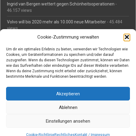
Ingrid van Bergen wettert gegen Schönheitsoperationen
-
46.157 views
Volvo will bis 2020 mehr als 10.000 neue Mitarbeiter
- 45.484
views
Cookie-Zustimmung verwalten
Mäßiges Interesse an Daimlers MBtech
- 44.713 views
Um dir ein optimales Erlebnis zu bieten, verwenden wir Technologien wie
O-Ton: Wer muss Schaden für abgedriftete Silvesterraketen
Cookies, um Geräteinformationen zu speichern und/oder darauf
zahlen?
- 42.367 views
zuzugreifen. Wenn du diesen Technologien zustimmst, können wir Daten
wie das Surfverhalten oder eindeutige IDs auf dieser Website verarbeiten.
Kollegengespräch: Urteile zum Grillen
- 42.060 views
Wenn du deine Zustimmung nicht erteilst oder zurückziehst, können
bestimmte Merkmale und Funktionen beeinträchtigt werden.
Suchen bei Vorabs
Akzeptieren
Suchen
nach:
Ablehnen
Einstellungen ansehen
Copyright © Vorabs Medienproduktion
Powered by WordPress
, Designed and Developed by
templatesnext
Cookie-Richtlinie
Rechtliches
Kontakt / Impressum