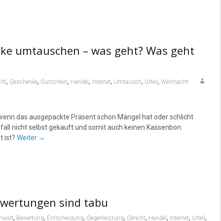
nke umtauschen – was geht? Was geht
,
,
,
,
,
,
,
cht
Geschenke
Gutschein
Handel
Internet
Umtausch
Urteil
Weihnacht
 wenn das ausgepackte Präsent schon Mängel hat oder schlicht
lfall nicht selbst gekauft und somit auch keinen Kassenbon.
t ist?
Weiter
→
ewertungen sind tabu
,
,
,
,
,
,
,
,
nwalt
Bewertung
Entscheidung
Gegenleistung
Gericht
Handel
Internet
Urteil