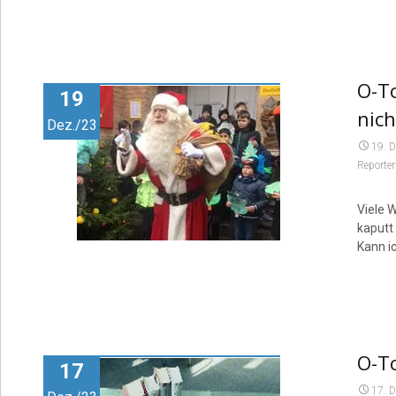
O-T
19
nich
Dez./23
19. 
Reporter
Viele 
kaputt 
Kann i
O-T
17
17. 