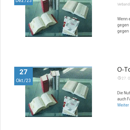
Dez./23
Verband
Wenn e
gegen 
gegen 
O-To
27
27. 
Okt./23
Die Nu
auch Fa
Weiter