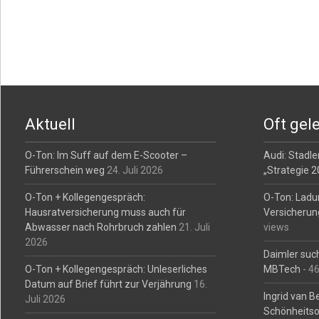
Posts
navigation
Aktuell
Oft gel
O-Ton: Im Suff auf dem E-Scooter –
Audi: Stadler
Führerschein weg
24. Juli 2026
„Strategie 
O-Ton + Kollegengespräch:
O-Ton: Ladu
Hausratversicherung muss auch für
Versicherun
Abwasser nach Rohrbruch zahlen
21. Juli
views
2026
Daimler such
O-Ton + Kollegengespräch: Unleserliches
MBTech
- 4
Datum auf Brief führt zur Verjährung
16.
Ingrid van 
Juli 2026
Schönheitso