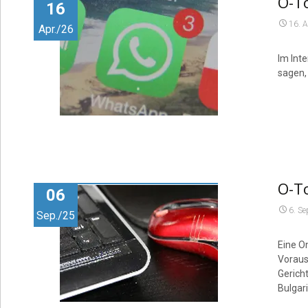
O-T
16
16. A
Apr./26
Im Int
sagen, 
O-To
06
6. S
Sep./25
Eine O
Voraus
Gerich
Bulgar