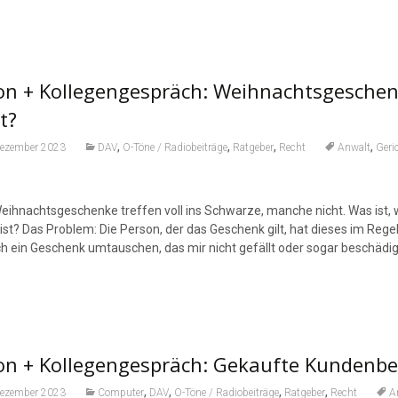
on + Kollegengespräch: Weihnachtsgesche
t?
,
,
,
,
Dezember 2023
DAV
O-Töne / Radiobeiträge
Ratgeber
Recht
Anwalt
Geri
Weihnachtsgeschenke treffen voll ins Schwarze, manche nicht. Was ist,
ist? Das Problem: Die Person, der das Geschenk gilt, hat dieses im Rege
ch ein Geschenk umtauschen, das mir nicht gefällt oder sogar beschädig
on + Kollegengespräch: Gekaufte Kundenb
,
,
,
,
Dezember 2023
Computer
DAV
O-Töne / Radiobeiträge
Ratgeber
Recht
A