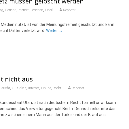
etz müssen gelöscht werden
,
,
,
,
ng
Gericht
Internet
Löschen
Urteil
Reporter
Medien nutzt, ist von der Meinungs­freiheit geschützt und kann
cht Dritter verletzt wird.
Weiter
→
t nicht aus
,
,
,
,
Gericht
Gültigkeit
Internet
Online
Recht
Reporter
Bundesstaat Utah, ist nach deutschem Recht formell unwirksam.
 entschied das Verwaltungsgericht Berlin. Dennoch erkannte das
e Ehe zwischen einem Mann aus der Türkei und der Braut aus