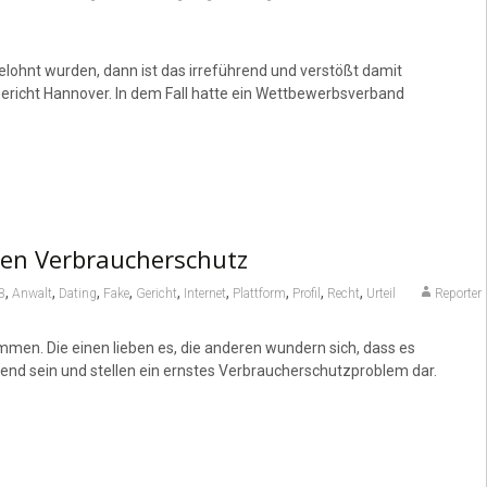
ohnt wurden, dann ist das irreführend und verstößt damit
richt Hannover. In dem Fall hatte ein Wettbewerbsverband
 den Verbraucherschutz
,
,
,
,
,
,
,
,
,
B
Anwalt
Dating
Fake
Gericht
Internet
Plattform
Profil
Recht
Urteil
Reporter
men. Die einen lieben es, die anderen wundern sich, dass es
hrend sein und stellen ein ernstes Verbraucherschutzproblem dar.