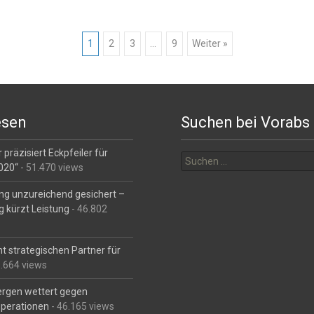
1
2
3
…
9
Weiter »
esen
Suchen bei Vorabs
Suchen
 präzisiert Eckpfeiler für
nach:
2020“
- 51.470 views
ng unzureichend gesichert –
g kürzt Leistung
- 46.802
t strategischen Partner für
6.664 views
Bergen wettert gegen
perationen
- 46.165 views