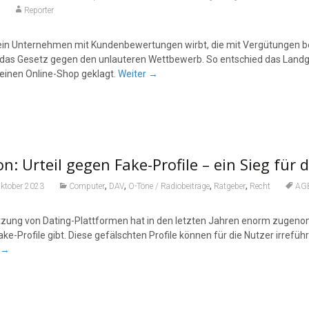
Reporter
in Unternehmen mit Kundenbewertungen wirbt, die mit Vergütungen bel
das Gesetz gegen den unlauteren Wettbewerb. So entschied das Landge
einen Online-Shop geklagt.
Weiter
→
n: Urteil gegen Fake-Profile – ein Sieg für
,
,
,
,
Oktober 2023
Computer
DAV
O-Töne / Radiobeiträge
Ratgeber
Recht
AG
tzung von Dating-Plattformen hat in den letzten Jahren enorm zugenom
ke-Profile gibt. Diese gefälschten Profile können für die Nutzer irrefü
→