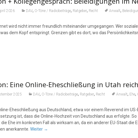
on + Kollegengespräch: Beleidigungen im N
,
,
,
,
pril 2026
DAV
O-Töne / Radiobeiträge
Ratgeber
Recht
Anwalt
Beleidigu
ernet wird nicht immer freundlich miteinander umgegangen. Wer soziale 
was dem Kopf entspringt. Grenzen gibt es dort, wo das Persön­lich­keitsre
n: Eine Online-Eheschließung in Utah reich
,
,
,
,
,
eptember 2025
DAV
O-Töne / Radiobeiträge
Ratgeber
Recht
Anwalt
Ehe
nline-Eheschließung aus Deutschland, etwa vor einem Reverend im US-
setzung ist, dass die Online-Hochzeit von Deutschland aus erfolgte. So
t die Ehe im konkreten Fall als wirksam an, da ein anderer EU-Staat di
ien anerkannte.
Weiter
→