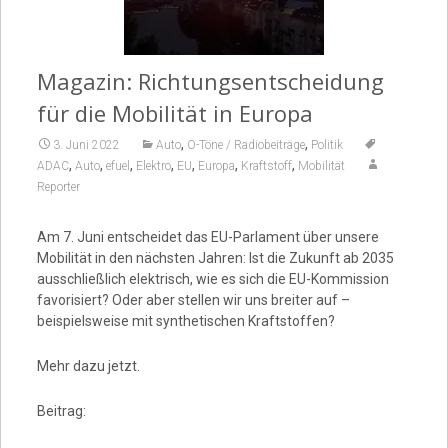
Video
Magazin: Richtungsentscheidung
für die Mobilität in Europa
,
,
3. Juni 2022
Auto
O-Töne / Radiobeiträge
Politik
,
,
,
,
,
,
,
ADAC
Auto
efuel
Elektro
EU
Europa
Kraftstoff
Mobilität
Reporter
Am 7. Juni entscheidet das EU-Parlament über unsere
Mobilität in den nächsten Jahren: Ist die Zukunft ab 2035
ausschließlich elektrisch, wie es sich die EU-Kommission
favorisiert? Oder aber stellen wir uns breiter auf –
beispielsweise mit synthetischen Kraftstoffen?
Mehr dazu jetzt.
Beitrag: