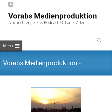
Vorabs Medienproduktion
Nachrichten, Texte, Podcast, O-Töne, Video
Skip
to
Suchen
content
nach:
Menu
Vorabs Medienproduktion -
Nachrichten, Texte, Podcast, O-Töne,