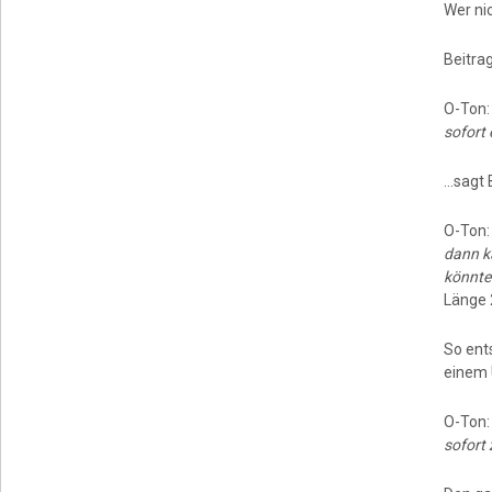
Wer ni
Beitrag
O-Ton
sofort 
…sagt 
O-Ton
dann k
könnte
Länge 
So ent
einem 
O-Ton
sofort