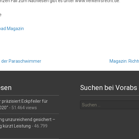
nzen Fall zum Nachlesen gibt es unter www.verkehrsrecht.de.
e
oad Magazin
 der Paraschwimmer
Magazin: Richt
esen
Suchen bei Vorabs
Suchen
 präzisiert Eckpfeiler für
nach:
2020“
- 51.464 views
ng unzureichend gesichert –
g kürzt Leistung
- 46.799