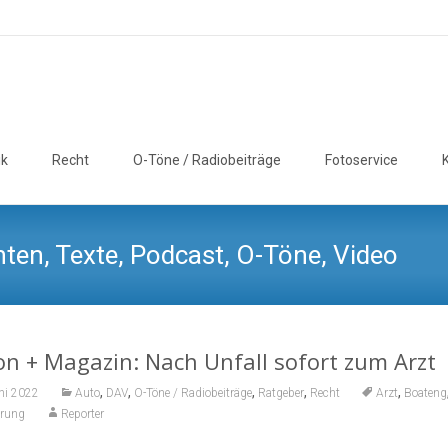
ik
Recht
O-Töne / Radiobeiträge
Fotoservice
ten, Texte, Podcast, O-Töne, Video
on + Magazin: Nach Unfall sofort zum Arz
,
,
,
,
,
ni 2022
Auto
DAV
O-Töne / Radiobeiträge
Ratgeber
Recht
Arzt
Boateng
erung
Reporter