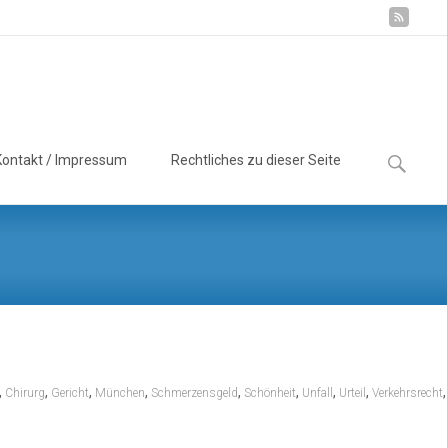
Suchen
Kontakt / Impressum
Rechtliches zu dieser Seite
nach:
t
,
,
,
,
,
,
,
,
,
Chirurg
Gericht
München
Schmerzensgeld
Schönheit
Unfall
Urteil
Verkehrsrecht