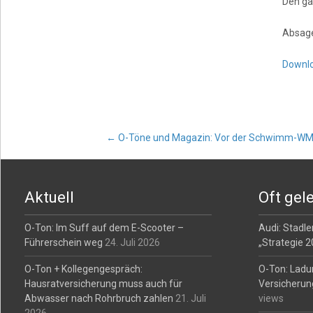
Den ga
Absag
Downl
Post
←
O-Töne und Magazin: Vor der Schwimm-WM
navigation
Aktuell
Oft gel
O-Ton: Im Suff auf dem E-Scooter –
Audi: Stadler
Führerschein weg
24. Juli 2026
„Strategie 
O-Ton + Kollegengespräch:
O-Ton: Ladu
Hausratversicherung muss auch für
Versicherun
Abwasser nach Rohrbruch zahlen
21. Juli
views