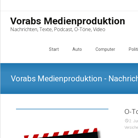
Vorabs Medienproduktion
Nachrichten, Texte, Podcast, O-Töne, Video
Skip
to
Start
Auto
Computer
Polit
content
Vorabs Medienproduktion - Nachrich
O-T
2. Ju
Versich