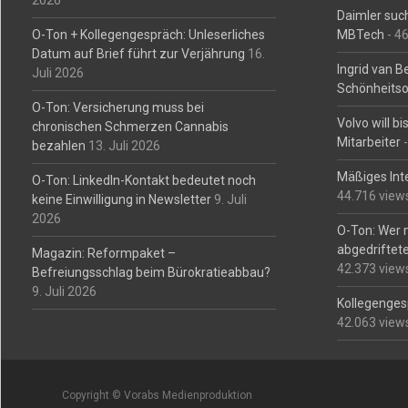
2026
Daimler such
O-Ton + Kollegengespräch: Unleserliches
MBTech
- 4
Datum auf Brief führt zur Verjährung
16.
Ingrid van 
Juli 2026
Schönheitso
O-Ton: Versicherung muss bei
Volvo will b
chronischen Schmerzen Cannabis
Mitarbeiter
-
bezahlen
13. Juli 2026
Mäßiges Int
O-Ton: LinkedIn-Kontakt bedeutet noch
44.716 view
keine Einwilligung in Newsletter
9. Juli
2026
O-Ton: Wer 
abgedriftete
Magazin: Reformpaket –
42.373 view
Befreiungsschlag beim Bürokratieabbau?
9. Juli 2026
Kollegengesp
42.063 view
Copyright © Vorabs Medienproduktion