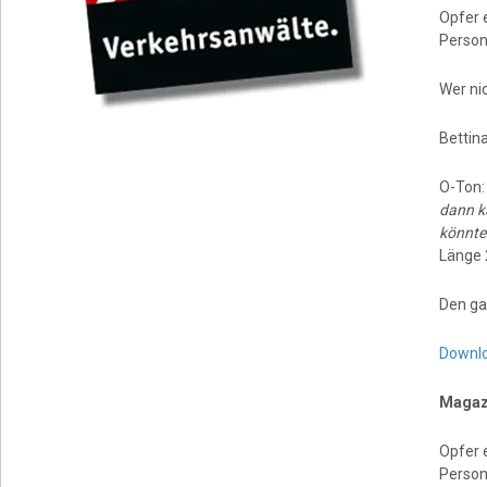
Opfer 
Person
Wer ni
Bettin
O-Ton
dann k
könnte
Länge 
Den ga
Downl
Magazi
Opfer 
Person