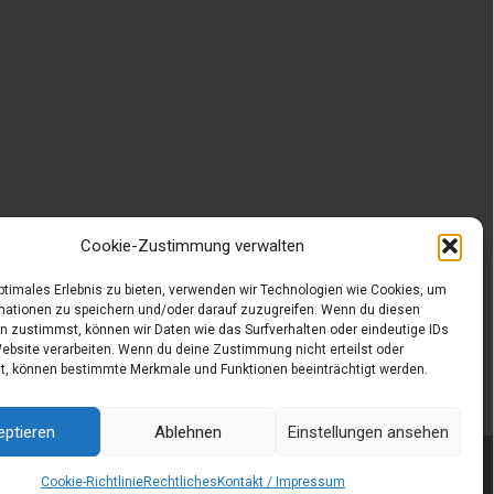
Cookie-Zustimmung verwalten
optimales Erlebnis zu bieten, verwenden wir Technologien wie Cookies, um
mationen zu speichern und/oder darauf zuzugreifen. Wenn du diesen
n zustimmst, können wir Daten wie das Surfverhalten oder eindeutige IDs
Website verarbeiten. Wenn du deine Zustimmung nicht erteilst oder
t, können bestimmte Merkmale und Funktionen beeinträchtigt werden.
eptieren
Ablehnen
Einstellungen ansehen
Powered by WordPress
, Designed and Developed by
templatesnext
Cookie-Richtlinie
Rechtliches
Kontakt / Impressum