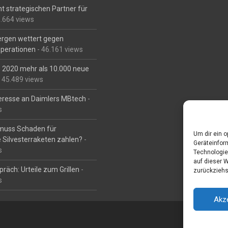
t strategischen Partner für
6.664 views
Bergen wettert gegen
perationen
- 46.161 views
is 2020 mehr als 10.000 neue
 45.489 views
eresse an Daimlers MBtech
-
s
muss Schaden für
Um dir ein 
 Silvesterraketen zahlen?
-
Geräteinfor
s
Technologie
auf dieser 
räch: Urteile zum Grillen
-
zurückziehs
s
Akz