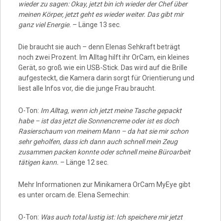
wieder zu sagen: Okay, jetzt bin ich wieder der Chef über
meinen Körper, jetzt geht es wieder weiter. Das gibt mir
ganz viel Energie.
– Länge 13 sec.
Die braucht sie auch – denn Elenas Sehkraft beträgt
noch zwei Prozent. Im Alltag hilft ihr OrCam, ein kleines
Gerät, so groß wie ein USB-Stick. Das wird auf die Brille
aufgesteckt, die Kamera darin sorgt für Orientierung und
liest alle Infos vor, die die junge Frau braucht.
O-Ton:
Im Alltag, wenn ich jetzt meine Tasche gepackt
habe – ist das jetzt die Sonnencreme oder ist es doch
Rasierschaum von meinem Mann – da hat sie mir schon
sehr geholfen, dass ich dann auch schnell mein Zeug
zusammen packen konnte oder schnell meine Büroarbeit
tätigen kann.
– Länge 12 sec.
Mehr Informationen zur Minikamera OrCam MyEye gibt
es unter orcam.de. Elena Semechin:
O-Ton:
Was auch total lustig ist: Ich speichere mir jetzt