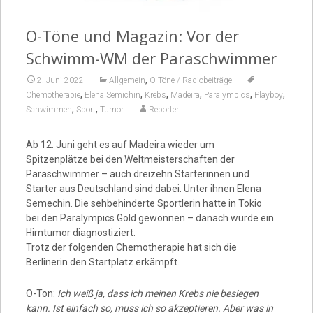
Video
O-Töne und Magazin: Vor der
Schwimm-WM der Paraschwimmer
,
2. Juni 2022
Allgemein
O-Töne / Radiobeiträge
,
,
,
,
,
,
Chemotherapie
Elena Semichin
Krebs
Madeira
Paralympics
Playboy
,
,
Schwimmen
Sport
Tumor
Reporter
Ab 12. Juni geht es auf Madeira wieder um
Spitzenplätze bei den Weltmeisterschaften der
Paraschwimmer – auch dreizehn Starterinnen und
Starter aus Deutschland sind dabei. Unter ihnen Elena
Semechin. Die sehbehinderte Sportlerin hatte in Tokio
bei den Paralympics Gold gewonnen – danach wurde ein
Hirntumor diagnostiziert.
Trotz der folgenden Chemotherapie hat sich die
Berlinerin den Startplatz erkämpft.
O-Ton:
Ich weiß ja, dass ich meinen Krebs nie besiegen
kann. Ist einfach so, muss ich so akzeptieren. Aber was in