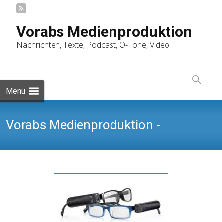
Vorabs Medienproduktion
Nachrichten, Texte, Podcast, O-Töne, Video
Skip
to
Suchen
content
nach:
Menu
Vorabs Medienproduktion -
Nachrichten, Texte, Podcast, O-Töne,