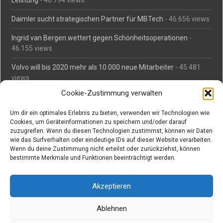
Leistung
- 46.794 views
Daimler sucht strategischen Partner für MBTech
- 46.656 views
Ingrid van Bergen wettert gegen Schönheitsoperationen
-
46.155 views
Volvo will bis 2020 mehr als 10.000 neue Mitarbeiter
- 45.481
views
Cookie-Zustimmung verwalten
Mäßiges Interesse an Daimlers MBtech
- 44.711 views
Um dir ein optimales Erlebnis zu bieten, verwenden wir Technologien wie
O-Ton: Wer muss Schaden für abgedriftete Silvesterraketen
Cookies, um Geräteinformationen zu speichern und/oder darauf
zahlen?
- 42.365 views
zuzugreifen. Wenn du diesen Technologien zustimmst, können wir Daten
wie das Surfverhalten oder eindeutige IDs auf dieser Website verarbeiten.
Kollegengespräch: Urteile zum Grillen
- 42.058 views
Wenn du deine Zustimmung nicht erteilst oder zurückziehst, können
bestimmte Merkmale und Funktionen beeinträchtigt werden.
Suchen bei Vorabs
Akzeptieren
Suchen
nach:
Ablehnen