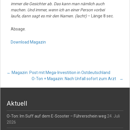
immer die Gesichter ab. Das kann man nämlich auch
machen. Und immer, wenn ich an einer Person vorbei
laufe, dann sagt es mir den Namen. (lacht)
– Länge 8 sec.
Absage.
Download Magazin
Post
←
Magazin: Post mit Mega-Investition in Ostdeutschland
O-Ton + Magazin: Nach Unfall sofort zum Arzt
→
navigation
Aktuell
O-Ton: Im Suff auf dem E-Scooter – Führerschein weg
24. Juli
2026