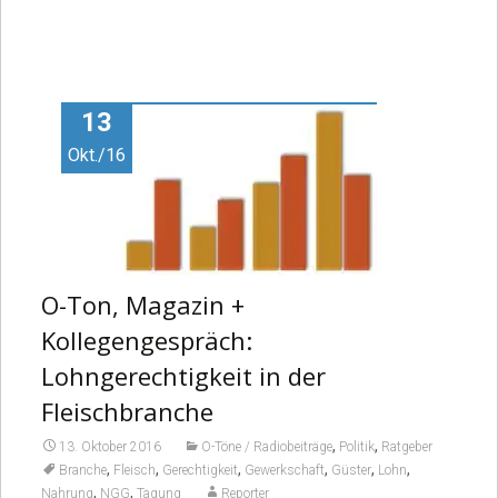
13
Okt./16
O-Ton, Magazin +
Kollegengespräch:
Lohngerechtigkeit in der
Fleischbranche
,
,
13. Oktober 2016
O-Töne / Radiobeiträge
Politik
Ratgeber
,
,
,
,
,
,
Branche
Fleisch
Gerechtigkeit
Gewerkschaft
Güster
Lohn
,
,
Nahrung
NGG
Tagung
Reporter