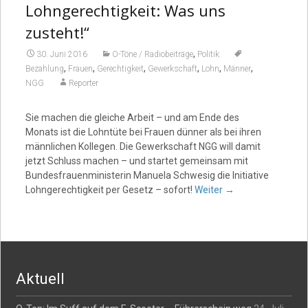
Lohngerechtigkeit: Was uns
zusteht!“
,
30. Juni 2016
O-Töne / Radiobeiträge
Politik
,
,
,
,
,
,
Bezahlung
Frauen
Gerechtigkeit
Gewerkschaft
Lohn
Männer
NGG
Reporter
Sie machen die gleiche Arbeit – und am Ende des
Monats ist die Lohntüte bei Frauen dünner als bei ihren
männlichen Kollegen. Die Gewerkschaft NGG will damit
jetzt Schluss machen – und startet gemeinsam mit
Bundesfrauenministerin Manuela Schwesig die Initiative
Lohngerechtigkeit per Gesetz – sofort!
Weiter
→
Aktuell