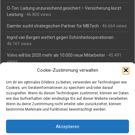
O-Ton: Ladung unzureichend gesichert – Versicherung kürzt
Leistung
- 46.800 views
Daimler sucht strategischen Partner für MBTech
- 46.664 views
Ingrid van Bergen wettert gegen Schönheitsoperationen
-
46.161 views
Volvo will bis 2020 mehr als 10.000 neue Mitarbeiter
- 45.491
views
Cookie-Zustimmung verwalten
Mäßiges Interesse an Daimlers MBtech
- 44.716 views
Um dir ein optimales Erlebnis zu bieten, verwenden wir Technologien wie
O-Ton: Wer muss Schaden für abgedriftete Silvesterraketen
Cookies, um Geräteinformationen zu speichern und/oder darauf
zahlen?
- 42.379 views
zuzugreifen. Wenn du diesen Technologien zustimmst, können wir Daten
wie das Surfverhalten oder eindeutige IDs auf dieser Website verarbeiten.
Kollegengespräch: Urteile zum Grillen
- 42.063 views
Wenn du deine Zustimmung nicht erteilst oder zurückziehst, können
bestimmte Merkmale und Funktionen beeinträchtigt werden.
Suchen bei Vorabs
Akzeptieren
Suchen