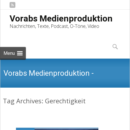
Vorabs Medienproduktion
Nachrichten, Texte, Podcast, O-Töne, Video
Skip
to
Suchen
content
nach:
Menu
Vorabs Medienproduktion -
Tag Archives: Gerechtigkeit
Nachrichten, Texte, Podcast, O-Töne,