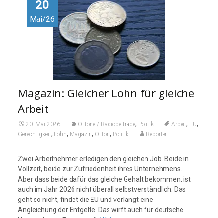
Video
20
Mai/26
Magazin: Gleicher Lohn für gleiche
Arbeit
,
,
,
20. Mai 2026
O-Töne / Radiobeiträge
Politik
Arbeit
EU
,
,
,
,
Gerechtigkeit
Lohn
Magazin
O-Ton
Politik
Reporter
Zwei Arbeitnehmer erledigen den gleichen Job. Beide in
Vollzeit, beide zur Zufriedenheit ihres Unternehmens.
Aber dass beide dafür das gleiche Gehalt bekommen, ist
auch im Jahr 2026 nicht überall selbstverständlich. Das
geht so nicht, findet die EU und verlangt eine
Angleichung der Entgelte. Das wirft auch für deutsche