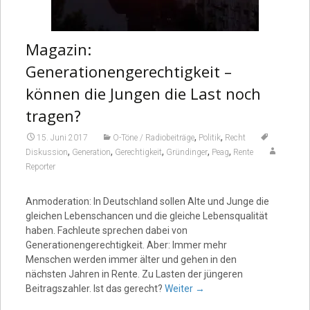
Magazin:
Generationengerechtigkeit –
können die Jungen die Last noch
tragen?
,
,
15. Juni 2017
O-Töne / Radiobeiträge
Politik
Recht
,
,
,
,
,
Diskussion
Generation
Gerechtigkeit
Gründinger
Peag
Rente
Reporter
Anmoderation: In Deutschland sollen Alte und Junge die
gleichen Lebenschancen und die gleiche Lebensqualität
haben. Fachleute sprechen dabei von
Generationengerechtigkeit. Aber: Immer mehr
Menschen werden immer älter und gehen in den
nächsten Jahren in Rente. Zu Lasten der jüngeren
Beitragszahler. Ist das gerecht?
Weiter
→