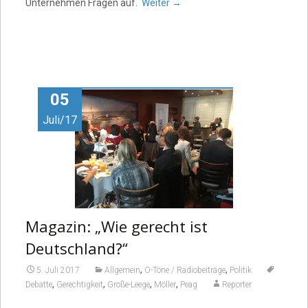
Unternehmen Fragen auf.
Weiter
→
05
Juli/17
Magazin: „Wie gerecht ist
Deutschland?“
,
,
5. Juli 2017
Allgemein
O-Töne / Radiobeiträge
Politik
,
,
,
,
Debatte
Gerechtigkeit
Große-Leege
Möller
Peag
Reporter