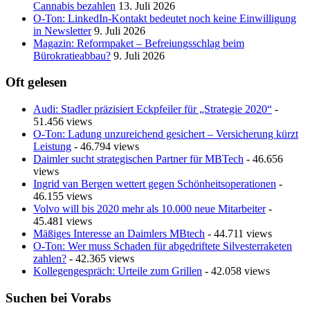
Cannabis bezahlen
13. Juli 2026
O-Ton: LinkedIn-Kontakt bedeutet noch keine Einwilligung
in Newsletter
9. Juli 2026
Magazin: Reformpaket – Befreiungsschlag beim
Bürokratieabbau?
9. Juli 2026
Oft gelesen
Audi: Stadler präzisiert Eckpfeiler für „Strategie 2020“
-
51.456 views
O-Ton: Ladung unzureichend gesichert – Versicherung kürzt
Leistung
- 46.794 views
Daimler sucht strategischen Partner für MBTech
- 46.656
views
Ingrid van Bergen wettert gegen Schönheitsoperationen
-
46.155 views
Volvo will bis 2020 mehr als 10.000 neue Mitarbeiter
-
45.481 views
Mäßiges Interesse an Daimlers MBtech
- 44.711 views
O-Ton: Wer muss Schaden für abgedriftete Silvesterraketen
zahlen?
- 42.365 views
Kollegengespräch: Urteile zum Grillen
- 42.058 views
Suchen bei Vorabs