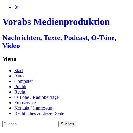
Vorabs Medienproduktion
Nachrichten, Texte, Podcast, O-Töne,
Video
Menu
Skip
Start
to
Auto
content
Computer
Politik
Recht
O-Töne / Radiobeiträge
Fotoservice
Kontakt / Impressum
Rechtliches zu dieser Seite
Suchen
nach: