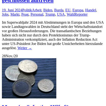
geschlossen auftreten
19. Juni 2024
Politik
Arbeit
,
Biden
,
Burda
,
EU
,
Europa
,
Handel
,
Jobs
,
Markt
,
Peag
,
Personal
,
Trump
,
USA
,
Wahl
Reporter
Im Superwahljahr 2024 mit Abstimmungen in Europa und den USA
sowie Landtagswahlen in Deutschland steht der Wirtschaftsstandort
vor großen Herausforderungen. Die transatlantischen Beziehungen
haben sich nicht nur durch den Protektionismus der Trump-
Administration verkompliziert, auch der Inflation Reduction Act
unter US-Präsident Joe Biden hat große Unsicherheiten hierzulande
ausgelöst.
Weiter
→
28
Nov./20