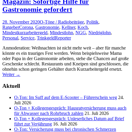
Magazin: Sofortige Hilfe für
Gastronomie gefordert
28. November 2020
O-Töne / Radiobeiträge
,
Politik
,
Ratgeber
Corona
,
Gastronomie
,
Kellner
,
Koch
,
Mindestkurzarbeitergeld
,
Mindestlohn
,
NGG
,
Niedriglohn
,
Personal
,
Service
,
Trinkgeld
Reporter
Anmoderation: Weihnachten ist nicht mehr weit – aber für manche
könnte es ein trauriges Fest werden. Wenn beispielsweise Mama
oder Papa in der Gastronomie arbeiten, stehe die Chancen auf große
Geschenke schlecht. Restaurants und Kneipen sind geschlossen, die
ohnehin schon geringen Gehälter durch Kurzarbeitergeld ersetzt.
Weiter
→
Aktuell
O-Ton: Im Suff auf dem E-Scooter – Führerschein weg
24.
Juli 2026
O-Ton + Kollegengespräch: Hausratversicherung muss auch
für Abwasser nach Rohrbruch zahlen
21. Juli 2026
O-Ton + Kollegengespräch: Unleserliches Datum auf Brief
führt zur Verjährung
16. Juli 2026
O-Ton: Versicherung muss bei chronischen Schmerzen