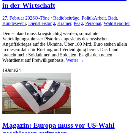
in der Wirtschaft
27. Februar 2026
O-Töne / Radiobeiträge
,
Politik
Arbeit
,
Badt
,
Bundeswehr
,
Dienstleistung
,
Kramer
,
Peag
,
Personal
,
Wald
Reporter
Deutschland muss kriegstüchtig werden, so mahnte
Verteidigungsminister Pistorius angesichts des russischen
Angriffskrieges auf die Ukraine. Über 100 Mrd. Euro stehen allein
in diesem Jahr für Rüstung und Verteidigung bereit. Das Land
braucht mehr Soldatinnen und Soldaten. Es gibt den neuen
Wehrdienst auf Freiwilligenbasis.
Weiter
→
19
Juni/24
Magazin: Europa muss vor US-Wahl