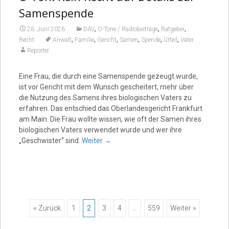
Samenspende
,
,
,
26. Juni 2026
DAV
O-Töne / Radiobeiträge
Ratgeber
,
,
,
,
,
,
Recht
Anwalt
Familie
Gericht
Samen
Spende
Urteil
Vater
Reporter
Eine Frau, die durch eine Samenspende gezeugt wurde,
ist vor Gericht mit dem Wunsch gescheitert, mehr über
die Nutzung des Samens ihres biologischen Vaters zu
erfahren. Das entschied das Oberlandesgericht Frankfurt
am Main. Die Frau wollte wissen, wie oft der Samen ihres
biologischen Vaters verwendet wurde und wer ihre
„Geschwister“ sind.
Weiter
→
Posts
« Zurück
1
2
3
4
…
559
Weiter »