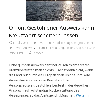
O-Ton: Gestohlener Ausweis kann
Kreuzfahrt scheitern lassen
,
,
,
1. Juli 2026
DAV
O-Töne / Radiobeiträge
Ratgeber
Recht
,
,
,
,
,
,
,
Anwalt
Ausweis
Dokument
Erstattung
Gericht
Klage
Kreuzfahrt
,
Reise
Urteil
Reporter
Ohne gültigen Ausweis geht bei Reisen mit mehreren
Grenzübertritten meist nichts – selbst dann nicht, wenn
die Fahrt nur durch die Europäischen Union führt. Wird
Reisenden kurz vor einer Kreuzfahrt der
Personalausweis gestohlen, besteht in der Regel kein
Anspruch auf vollständige Rückerstattung des
Reisepreises, so das Amtsgericht München.
Weiter
→