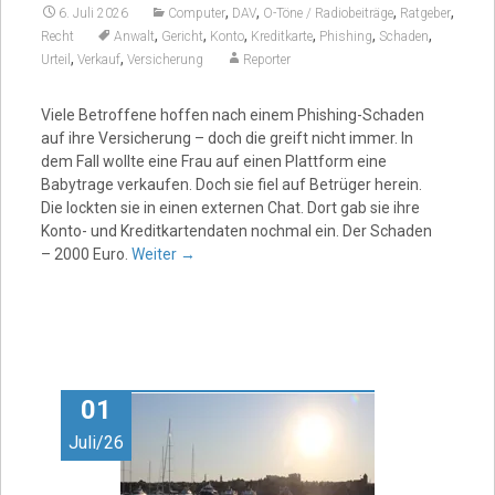
,
,
,
,
6. Juli 2026
Computer
DAV
O-Töne / Radiobeiträge
Ratgeber
,
,
,
,
,
,
Recht
Anwalt
Gericht
Konto
Kreditkarte
Phishing
Schaden
,
,
Urteil
Verkauf
Versicherung
Reporter
Viele Betroffene hoffen nach einem Phishing-Schaden
auf ihre Versicherung – doch die greift nicht immer. In
dem Fall wollte eine Frau auf einen Plattform eine
Babytrage verkaufen. Doch sie fiel auf Betrüger herein.
Die lockten sie in einen externen Chat. Dort gab sie ihre
Konto- und Kreditkartendaten nochmal ein. Der Schaden
– 2000 Euro.
Weiter
→
01
Juli/26