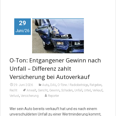
29
Juni/26
O-Ton: Entgangener Gewinn nach
Unfall – Differenz zahlt
Versicherung bei Autoverkauf
,
,
,
,
29. Juni 2026
Auto
DAV
O-Töne / Radiobeiträge
Ratgeber
,
,
,
,
,
,
,
Recht
Anwalt
Gericht
Gewinn
Schaden
Unfall
Urteil
Verkauf
,
Verlust
Versicherung
Reporter
Wer sein Auto bereits verkauft hat und es nach einem
unverschuldeten Unfall zu einer Wertminderung kommt,