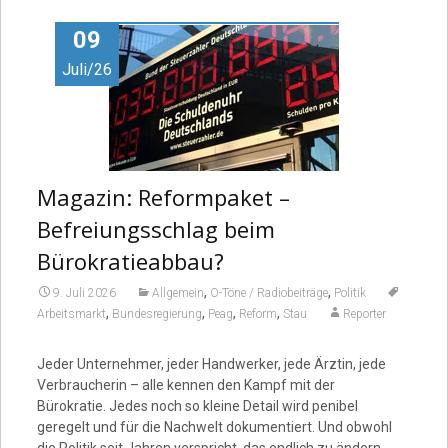
Video
09
Juli/26
Magazin: Reformpaket –
Befreiungsschlag beim
Bürokratieabbau?
,
,
9. Juli 2026
Allgemein
O-Töne / Radiobeiträge
Politik
,
,
,
,
Arbeitsmarkt
Bundesregierung
Peag
Reform
Stau
Reporter
Jeder Unternehmer, jeder Handwerker, jede Ärztin, jede
Verbraucherin – alle kennen den Kampf mit der
Bürokratie. Jedes noch so kleine Detail wird penibel
geregelt und für die Nachwelt dokumentiert. Und obwohl