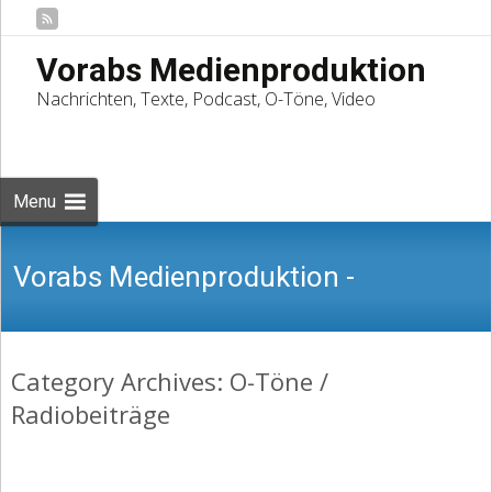
Vorabs Medienproduktion
Nachrichten, Texte, Podcast, O-Töne, Video
Skip
to
Suchen
content
nach:
Menu
Vorabs Medienproduktion -
Category Archives: O-Töne /
Nachrichten, Texte, Podcast, O-Töne,
Radiobeiträge