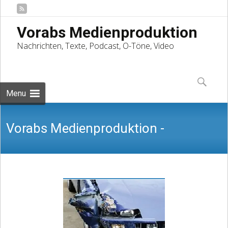
Vorabs Medienproduktion
Nachrichten, Texte, Podcast, O-Töne, Video
Skip
to
Suchen
content
nach:
Menu
Vorabs Medienproduktion -
Nachrichten, Texte, Podcast, O-Töne,