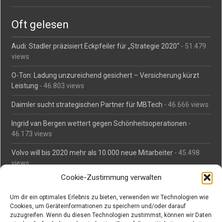
Oft gelesen
Audi: Stadler präzisiert Eckpfeiler für „Strategie 2020“
- 51.479
views
O-Ton: Ladung unzureichend gesichert – Versicherung kürzt
Leistung
- 46.803 views
Daimler sucht strategischen Partner für MBTech
- 46.666 views
Ingrid van Bergen wettert gegen Schönheitsoperationen
-
46.173 views
Volvo will bis 2020 mehr als 10.000 neue Mitarbeiter
- 45.498
views
Cookie-Zustimmung verwalten
Mäßiges Interesse an Daimlers MBtech
- 44.718 views
Um dir ein optimales Erlebnis zu bieten, verwenden wir Technologien wie
O-Ton: Wer muss Schaden für abgedriftete Silvesterraketen
Cookies, um Geräteinformationen zu speichern und/oder darauf
zahlen?
- 42.390 views
zuzugreifen. Wenn du diesen Technologien zustimmst, können wir Daten