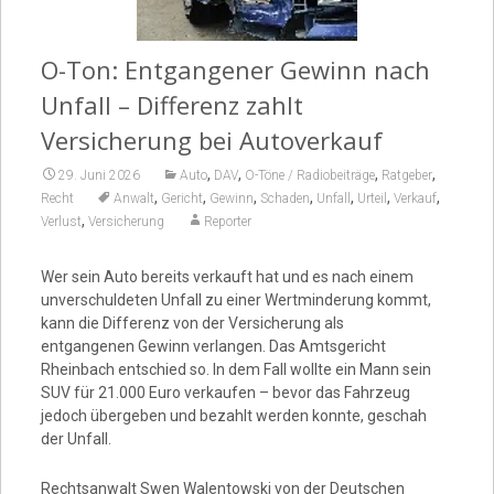
Video
O-Ton: Entgangener Gewinn nach
Unfall – Differenz zahlt
Versicherung bei Autoverkauf
,
,
,
,
29. Juni 2026
Auto
DAV
O-Töne / Radiobeiträge
Ratgeber
,
,
,
,
,
,
,
Recht
Anwalt
Gericht
Gewinn
Schaden
Unfall
Urteil
Verkauf
,
Verlust
Versicherung
Reporter
Wer sein Auto bereits verkauft hat und es nach einem
unverschuldeten Unfall zu einer Wertminderung kommt,
kann die Differenz von der Versicherung als
entgangenen Gewinn verlangen. Das Amtsgericht
Rheinbach entschied so. In dem Fall wollte ein Mann sein
SUV für 21.000 Euro verkaufen – bevor das Fahrzeug
jedoch übergeben und bezahlt werden konnte, geschah
der Unfall.
Rechtsanwalt Swen Walentowski von der Deutschen