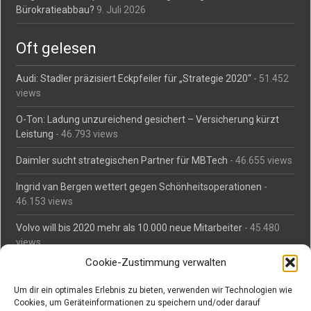
Bürokratieabbau?
9. Juli 2026
Oft gelesen
Audi: Stadler präzisiert Eckpfeiler für „Strategie 2020“
- 51.452
views
O-Ton: Ladung unzureichend gesichert – Versicherung kürzt
Leistung
- 46.793 views
Daimler sucht strategischen Partner für MBTech
- 46.655 views
Ingrid van Bergen wettert gegen Schönheitsoperationen
-
46.153 views
Volvo will bis 2020 mehr als 10.000 neue Mitarbeiter
- 45.480
views
Cookie-Zustimmung verwalten
Mäßiges Interesse an Daimlers MBtech
- 44.709 views
Um dir ein optimales Erlebnis zu bieten, verwenden wir Technologien wie
O-Ton: Wer muss Schaden für abgedriftete Silvesterraketen
Cookies, um Geräteinformationen zu speichern und/oder darauf
zahlen?
- 42.364 views