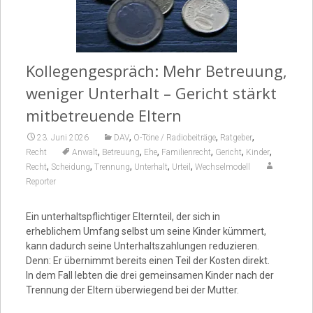
Video
Kollegengespräch: Mehr Betreuung,
weniger Unterhalt – Gericht stärkt
mitbetreuende Eltern
,
,
,
23. Juni 2026
DAV
O-Töne / Radiobeiträge
Ratgeber
,
,
,
,
,
,
Recht
Anwalt
Betreuung
Ehe
Familienrecht
Gericht
Kinder
,
,
,
,
,
Recht
Scheidung
Trennung
Unterhalt
Urteil
Wechselmodell
Reporter
Ein unterhaltspflichtiger Elternteil, der sich in
erheblichem Umfang selbst um seine Kinder kümmert,
kann dadurch seine Unterhaltszahlungen reduzieren.
Denn: Er übernimmt bereits einen Teil der Kosten direkt.
In dem Fall lebten die drei gemeinsamen Kinder nach der
Trennung der Eltern überwiegend bei der Mutter.