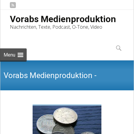
Vorabs Medienproduktion
Nachrichten, Texte, Podcast, O-Töne, Video
Skip
to
Suchen
content
nach:
Menu
Vorabs Medienproduktion -
Nachrichten, Texte, Podcast, O-Töne,