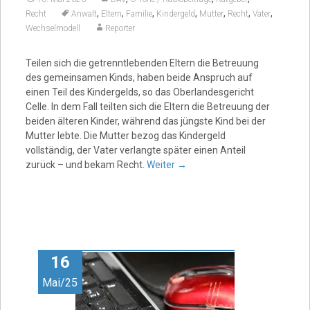
,
,
,
,
,
,
,
Recht
Anwalt
Eltern
Familie
Kindergeld
Mutter
Recht
Vater
Wechselmodell
Reporter
Teilen sich die getrenntlebenden Eltern die Betreuung
des gemeinsamen Kinds, haben beide Anspruch auf
einen Teil des Kindergelds, so das Oberlandesgericht
Celle. In dem Fall teilten sich die Eltern die Betreuung der
beiden älteren Kinder, während das jüngste Kind bei der
Mutter lebte. Die Mutter bezog das Kindergeld
vollständig, der Vater verlangte später einen Anteil
zurück – und bekam Recht.
Weiter
→
16
Mai/25