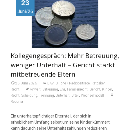
Video
23
Juni/26
Kollegengespräch: Mehr Betreuung,
weniger Unterhalt – Gericht stärkt
mitbetreuende Eltern
,
,
,
23. Juni 2026
DAV
O-Töne / Radiobeiträge
Ratgeber
,
,
,
,
,
,
Recht
Anwalt
Betreuung
Ehe
Familienrecht
Gericht
Kinder
,
,
,
,
,
Recht
Scheidung
Trennung
Unterhalt
Urteil
Wechselmodell
Reporter
Ein unterhaltspflichtiger Elternteil, der sich in
erheblichem Umfang selbst um seine Kinder kümmert,
kann dadurch seine Unterhaltszahlungen reduzieren.