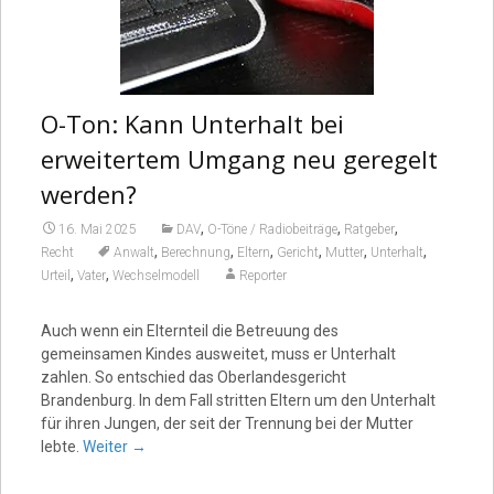
O-Ton: Kann Unterhalt bei
erweitertem Umgang neu geregelt
werden?
,
,
,
16. Mai 2025
DAV
O-Töne / Radiobeiträge
Ratgeber
,
,
,
,
,
,
Recht
Anwalt
Berechnung
Eltern
Gericht
Mutter
Unterhalt
,
,
Urteil
Vater
Wechselmodell
Reporter
Auch wenn ein Elternteil die Betreuung des
gemeinsamen Kindes ausweitet, muss er Unterhalt
zahlen. So entschied das Oberlandesgericht
Brandenburg. In dem Fall stritten Eltern um den Unterhalt
für ihren Jungen, der seit der Trennung bei der Mutter
lebte.
Weiter
→