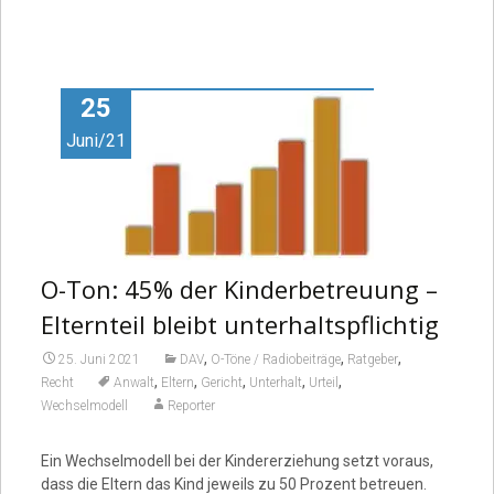
25
Juni/21
O-Ton: 45% der Kinderbetreuung –
Elternteil bleibt unterhaltspflichtig
,
,
,
25. Juni 2021
DAV
O-Töne / Radiobeiträge
Ratgeber
,
,
,
,
,
Recht
Anwalt
Eltern
Gericht
Unterhalt
Urteil
Wechselmodell
Reporter
Ein Wechselmodell bei der Kindererziehung setzt voraus,
dass die Eltern das Kind jeweils zu 50 Prozent betreuen.