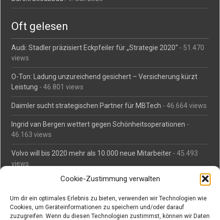
Oft gelesen
Audi: Stadler präzisiert Eckpfeiler für „Strategie 2020“
- 51.470
views
O-Ton: Ladung unzureichend gesichert – Versicherung kürzt
Leistung
- 46.801 views
Daimler sucht strategischen Partner für MBTech
- 46.664 views
Ingrid van Bergen wettert gegen Schönheitsoperationen
-
46.163 views
Volvo will bis 2020 mehr als 10.000 neue Mitarbeiter
- 45.493
views
Cookie-Zustimmung verwalten
Mäßiges Interesse an Daimlers MBtech
- 44.716 views
Um dir ein optimales Erlebnis zu bieten, verwenden wir Technologien wie
O-Ton: Wer muss Schaden für abgedriftete Silvesterraketen
Cookies, um Geräteinformationen zu speichern und/oder darauf
zahlen?
- 42.379 views
zuzugreifen. Wenn du diesen Technologien zustimmst, können wir Daten