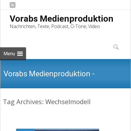
Vorabs Medienproduktion
Nachrichten, Texte, Podcast, O-Töne, Video
Skip
to
Suchen
content
nach:
Menu
Vorabs Medienproduktion -
Tag Archives: Wechselmodell
Nachrichten, Texte, Podcast, O-Töne,