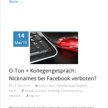
Weiter
→
14
Mai/15
O-Ton + Kollegengespräch:
Nicknames bei Facebook verboten?
,
,
,
14. Mai 2015
DAV
O-Töne / Radiobeiträge
Ratgeber
,
,
,
,
,
Recht
Anwalt
Ausweis
Facebook
Klarname
Name
Netzwerk
Reporter