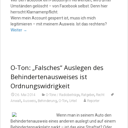
Wer bei Facebook ein Pseudonym verwendet, wird unter
Umständen gelöscht – von Facebook selbst. Denn hier
herrscht Klarnamenpflicht.
Wenn mein Account gesperrt ist, muss ich mich
legitimieren – mit meinem Ausweis. Ist das rechtens?
Weiter
→
O-Ton: „Falsches“ Auslegen des
Behindertenausweises ist
Ordnungswidrigkeit
,
,
26. Mai 2014
O-Töne / Radiobeiträge
Ratgeber
Recht
,
,
,
,
Anwalt
Ausweis
Behinderung
O-Ton
Urteil
Reporter
Wenn man in seinem Auto den
Behindertenausweis eines anderen auslegt und auf einem
Behindertenparkplatz parkt – ist das eine Straftat? Oder