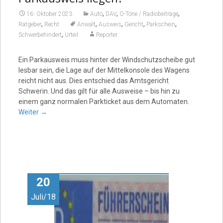
,
,
,
16. Oktober 2023
Auto
DAV
O-Töne / Radiobeiträge
,
,
,
,
,
Ratgeber
Recht
Anwalt
Ausweis
Gericht
Parkschein
,
Schwerbehindert
Urteil
Reporter
Ein Parkausweis muss hinter der Windschutzscheibe gut
lesbar sein, die Lage auf der Mittelkonsole des Wagens
reicht nicht aus. Dies entschied das Amtsgericht
Schwerin. Und das gilt für alle Ausweise – bis hin zu
einem ganz normalen Parkticket aus dem Automaten.
Weiter
→
20
Juli/18