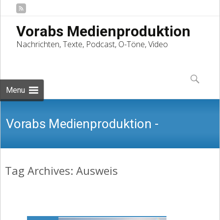
Vorabs Medienproduktion
Nachrichten, Texte, Podcast, O-Töne, Video
Skip
to
Suchen
content
nach:
Menu
Vorabs Medienproduktion -
Tag Archives: Ausweis
Nachrichten, Texte, Podcast, O-Töne,