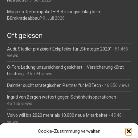
Newsletter
9. Juli 2026
Magazin: Reformpaket – Befreiungsschlag beim
Bürokratieabbau?
9. Juli 2026
Oft gelesen
Audi: Stadler präzisiert Eckpfeiler für „Strategie 2020“
- 51.456
views
O-Ton: Ladung unzureichend gesichert – Versicherung kürzt
Leistung
- 46.794 views
Daimler sucht strategischen Partner für MBTech
- 46.656 views
Ingrid van Bergen wettert gegen Schönheitsoperationen
-
46.155 views
Volvo will bis 2020 mehr als 10.000 neue Mitarbeiter
- 45.481
views
Cookie-Zustimmung verwalten
Mäßiges Interesse an Daimlers MBtech
- 44.711 views