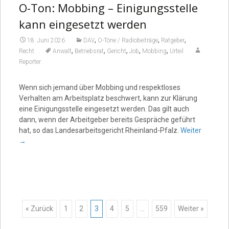
O-Ton: Mobbing – Einigungsstelle
kann eingesetzt werden
,
,
,
18. Juni 2026
DAV
O-Töne / Radiobeiträge
Ratgeber
,
,
,
,
,
Recht
Anwalt
Betriebsrat
Gericht
Job
Mobbing
Urteil
Reporter
Wenn sich jemand über Mobbing und respektloses
Verhalten am Arbeitsplatz beschwert, kann zur Klärung
eine Einigungsstelle eingesetzt werden. Das gilt auch
dann, wenn der Arbeitgeber bereits Gespräche geführt
hat, so das Landesarbeitsgericht Rheinland-Pfalz.
Weiter
→
Posts
« Zurück
1
2
3
4
5
…
559
Weiter »