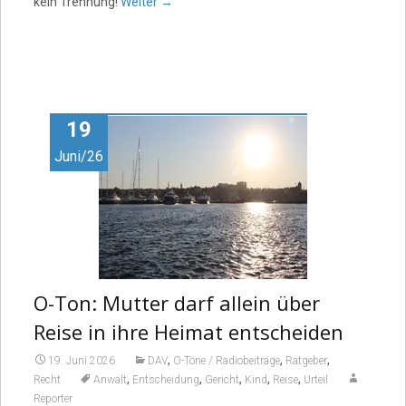
kein Trennung!
Weiter
→
19
Juni/26
O-Ton: Mutter darf allein über
Reise in ihre Heimat entscheiden
,
,
,
19. Juni 2026
DAV
O-Töne / Radiobeiträge
Ratgeber
,
,
,
,
,
Recht
Anwalt
Entscheidung
Gericht
Kind
Reise
Urteil
Reporter