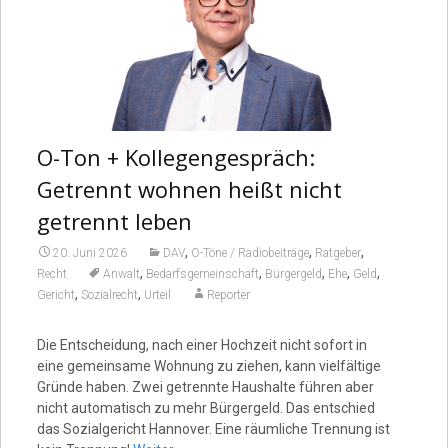
O-Ton + Kollegengespräch:
Getrennt wohnen heißt nicht
getrennt leben
,
,
,
20. Juni 2026
DAV
O-Töne / Radiobeiträge
Ratgeber
,
,
,
,
,
Recht
Anwalt
Bedarfsgemeinschaft
Bürgergeld
Ehe
Geld
,
,
Gericht
Sozialrecht
Urteil
Reporter
Die Entscheidung, nach einer Hochzeit nicht sofort in
eine gemeinsame Wohnung zu ziehen, kann vielfältige
Gründe haben. Zwei getrennte Haushalte führen aber
nicht automatisch zu mehr Bürgergeld. Das entschied
das Sozialgericht Hannover. Eine räumliche Trennung ist