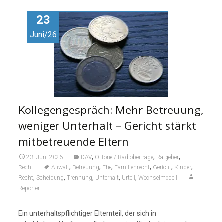
Video
23
Juni/26
Kollegengespräch: Mehr Betreuung,
weniger Unterhalt – Gericht stärkt
mitbetreuende Eltern
,
,
,
23. Juni 2026
DAV
O-Töne / Radiobeiträge
Ratgeber
,
,
,
,
,
,
Recht
Anwalt
Betreuung
Ehe
Familienrecht
Gericht
Kinder
,
,
,
,
,
Recht
Scheidung
Trennung
Unterhalt
Urteil
Wechselmodell
Reporter
Ein unterhaltspflichtiger Elternteil, der sich in