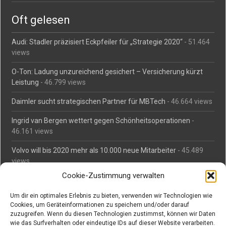
Oft gelesen
Audi: Stadler präzisiert Eckpfeiler für „Strategie 2020“
- 51.464
views
O-Ton: Ladung unzureichend gesichert – Versicherung kürzt
Leistung
- 46.799 views
Daimler sucht strategischen Partner für MBTech
- 46.664 views
Ingrid van Bergen wettert gegen Schönheitsoperationen
-
46.161 views
Volvo will bis 2020 mehr als 10.000 neue Mitarbeiter
- 45.489
views
Cookie-Zustimmung verwalten
Mäßiges Interesse an Daimlers MBtech
- 44.715 views
Um dir ein optimales Erlebnis zu bieten, verwenden wir Technologien wie
O-Ton: Wer muss Schaden für abgedriftete Silvesterraketen
Cookies, um Geräteinformationen zu speichern und/oder darauf
zahlen?
- 42.373 views
zuzugreifen. Wenn du diesen Technologien zustimmst, können wir Daten
wie das Surfverhalten oder eindeutige IDs auf dieser Website verarbeiten.