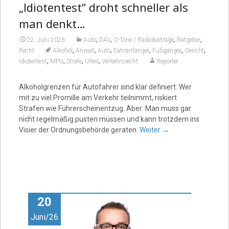
„Idiotentest“ droht schneller als
man denkt…
,
,
,
,
22. Juni 2026
Auto
DAV
O-Töne / Radiobeiträge
Ratgeber
,
,
,
,
,
,
Recht
Alkohol
Anwalt
Auto
Fahranfänger
Fußgänger
Gericht
,
,
,
,
Idiotentest
MPU
Strafe
Urteil
Verkehrsrecht
Reporter
Alkoholgrenzen für Autofahrer sind klar definiert: Wer
mit zu viel Promille am Verkehr teilnimmt, riskiert
Strafen wie Führerscheinentzug. Aber: Man muss gar
nicht regelmäßig pusten müssen und kann trotzdem ins
Visier der Ordnungsbehörde geraten.
Weiter
→
20
Juni/26