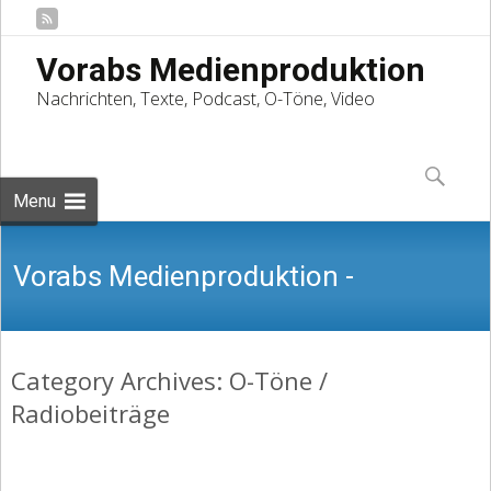
Vorabs Medienproduktion
Nachrichten, Texte, Podcast, O-Töne, Video
Skip
to
Suchen
content
nach:
Menu
Vorabs Medienproduktion -
Category Archives: O-Töne /
Nachrichten, Texte, Podcast, O-Töne,
Radiobeiträge