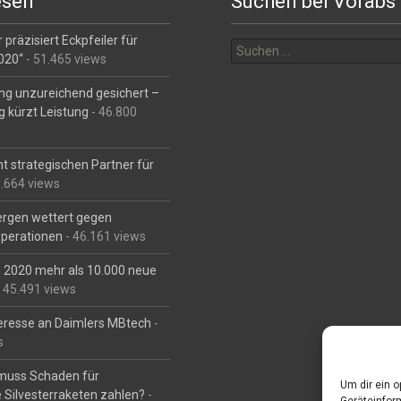
esen
Suchen bei Vorabs
Suchen
 präzisiert Eckpfeiler für
nach:
2020“
- 51.465 views
ng unzureichend gesichert –
g kürzt Leistung
- 46.800
t strategischen Partner für
6.664 views
Bergen wettert gegen
perationen
- 46.161 views
is 2020 mehr als 10.000 neue
 45.491 views
eresse an Daimlers MBtech
-
s
muss Schaden für
Um dir ein 
 Silvesterraketen zahlen?
-