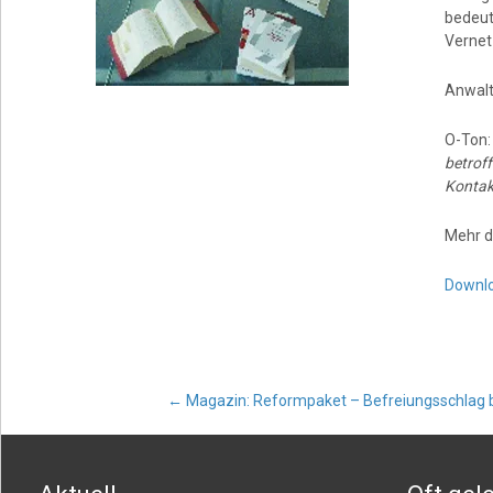
bedeut
Vernet
Anwalt
O-Ton
betroff
Kontak
Mehr d
Downl
Post
←
Magazin: Reformpaket – Befreiungsschlag 
navigation