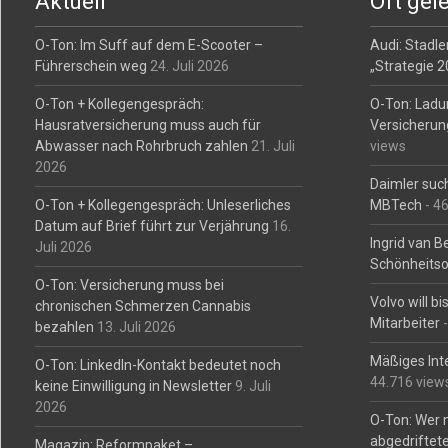
Aktuell
Oft gel
O-Ton: Im Suff auf dem E-Scooter –
Audi: Stadler
Führerschein weg
24. Juli 2026
„Strategie 
O-Ton + Kollegengespräch:
O-Ton: Ladu
Hausratversicherung muss auch für
Versicherun
Abwasser nach Rohrbruch zahlen
21. Juli
views
2026
Daimler such
O-Ton + Kollegengespräch: Unleserliches
MBTech
- 4
Datum auf Brief führt zur Verjährung
16.
Ingrid van 
Juli 2026
Schönheitso
O-Ton: Versicherung muss bei
Volvo will b
chronischen Schmerzen Cannabis
Mitarbeiter
-
bezahlen
13. Juli 2026
Mäßiges Int
O-Ton: LinkedIn-Kontakt bedeutet noch
44.716 view
keine Einwilligung in Newsletter
9. Juli
2026
O-Ton: Wer 
abgedriftete
Magazin: Reformpaket –