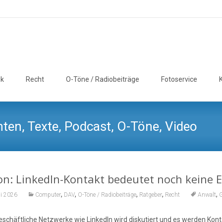
ik
Recht
O-Töne / Radiobeiträge
Fotoservice
ten, Texte, Podcast, O-Töne, Video
n: LinkedIn-Kontakt bedeutet noch keine E
,
,
,
,
,
li 2026
Computer
DAV
O-Töne / Radiobeiträge
Ratgeber
Recht
Anwalt
G
eschäftliche Netzwerke wie LinkedIn wird diskutiert und es werden Kont