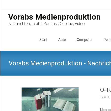
Vorabs Medienproduktion
Nachrichten, Texte, Podcast, O-Töne, Video
Skip
to
Start
Auto
Computer
Polit
content
Vorabs Medienproduktion - Nachrich
O-To
9. Ju
Über g