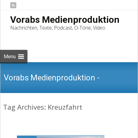
Vorabs Medienproduktion
Nachrichten, Texte, Podcast, O-Töne, Video
Skip
to
Suchen
content
nach:
Menu
Vorabs Medienproduktion -
Tag Archives: Kreuzfahrt
Nachrichten, Texte, Podcast, O-Töne,