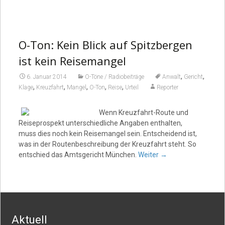
O-Ton: Kein Blick auf Spitzbergen
ist kein Reisemangel
,
,
6. Januar 2014
O-Töne / Radiobeiträge
Anwalt
Gericht
,
,
,
,
,
Klage
Kreuzfahrt
Mangel
O-Ton
Reise
Urteil
Reporter
Wenn Kreuzfahrt-Route und
Reiseprospekt unterschiedliche Angaben enthalten,
muss dies noch kein Reisemangel sein. Entscheidend ist,
was in der Routenbeschreibung der Kreuzfahrt steht. So
entschied das Amtsgericht München.
Weiter
→
Aktuell