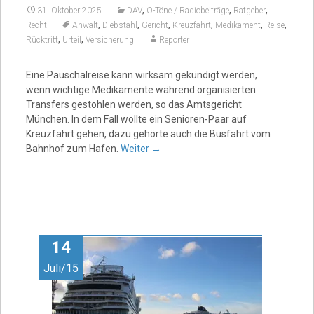
,
,
,
31. Oktober 2025
DAV
O-Töne / Radiobeiträge
Ratgeber
,
,
,
,
,
,
Recht
Anwalt
Diebstahl
Gericht
Kreuzfahrt
Medikament
Reise
,
,
Rücktritt
Urteil
Versicherung
Reporter
Eine Pauschalreise kann wirksam gekündigt werden,
wenn wichtige Medikamente während organisierten
Transfers gestohlen werden, so das Amtsgericht
München. In dem Fall wollte ein Senioren-Paar auf
Kreuzfahrt gehen, dazu gehörte auch die Busfahrt vom
Bahnhof zum Hafen.
Weiter
→
14
Juli/15