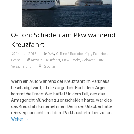
O-Ton: Schaden am Pkw während
Kreuzfahrt
,
,
,
14. Juli 2015
DAV
O-Töne / Radiobeiträge
Ratgeber
,
,
,
,
,
,
Recht
Anwalt
Kreuzfahrt
PKW
Recht
Schaden
Urteil
Versicherung
Reporter
Wenn ein Auto während der Kreuzfahrt im Parkhaus
beschädigt wird, ist dies ärgerlich. Nach dem Ärger
kommt die Frage: Wer haftet? In dem Fall, den das
Amtsgericht München zu entscheiden hatte, war dies
das Kreuzfahrtunternehmen. Denn der Urlauber hatte
reinweg gar nichts mit dem Parkhausbetreiber zu tun.
Weiter
→