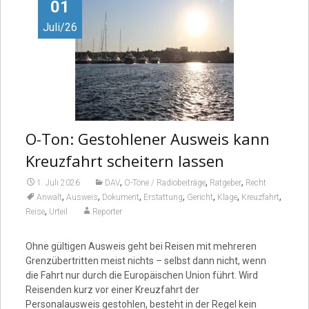
Video
01
Juli/26
O-Ton: Gestohlener Ausweis kann
Kreuzfahrt scheitern lassen
,
,
,
1. Juli 2026
DAV
O-Töne / Radiobeiträge
Ratgeber
Recht
,
,
,
,
,
,
,
Anwalt
Ausweis
Dokument
Erstattung
Gericht
Klage
Kreuzfahrt
,
Reise
Urteil
Reporter
Ohne gültigen Ausweis geht bei Reisen mit mehreren
Grenzübertritten meist nichts – selbst dann nicht, wenn
die Fahrt nur durch die Europäischen Union führt. Wird
Reisenden kurz vor einer Kreuzfahrt der
Personalausweis gestohlen, besteht in der Regel kein