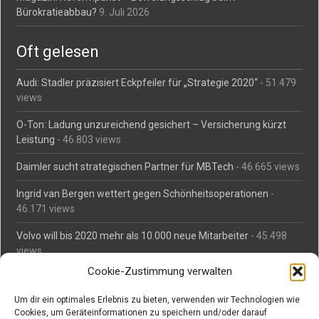
Bürokratieabbau?
9. Juli 2026
Oft gelesen
Audi: Stadler präzisiert Eckpfeiler für „Strategie 2020“
- 51.479
views
O-Ton: Ladung unzureichend gesichert – Versicherung kürzt
Leistung
- 46.803 views
Daimler sucht strategischen Partner für MBTech
- 46.665 views
Ingrid van Bergen wettert gegen Schönheitsoperationen
-
46.171 views
Volvo will bis 2020 mehr als 10.000 neue Mitarbeiter
- 45.498
views
Cookie-Zustimmung verwalten
Mäßiges Interesse an Daimlers MBtech
- 44.717 views
Um dir ein optimales Erlebnis zu bieten, verwenden wir Technologien wie
O-Ton: Wer muss Schaden für abgedriftete Silvesterraketen
Cookies, um Geräteinformationen zu speichern und/oder darauf