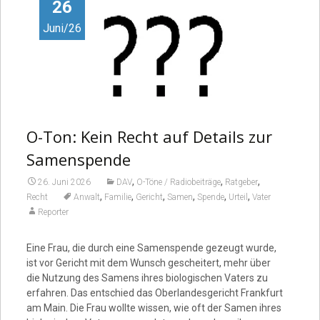
Video
26
Juni/26
O-Ton: Kein Recht auf Details zur
Samenspende
,
,
,
26. Juni 2026
DAV
O-Töne / Radiobeiträge
Ratgeber
,
,
,
,
,
,
Recht
Anwalt
Familie
Gericht
Samen
Spende
Urteil
Vater
Reporter
Eine Frau, die durch eine Samenspende gezeugt wurde,
ist vor Gericht mit dem Wunsch gescheitert, mehr über
die Nutzung des Samens ihres biologischen Vaters zu
erfahren. Das entschied das Oberlandesgericht Frankfurt
am Main. Die Frau wollte wissen, wie oft der Samen ihres