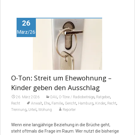
26
März/26
O-Ton: Streit um Ehewohnung –
Kinder geben den Ausschlag
,
,
,
26. März 2026
DAV
O-Töne / Radiobeiträge
Ratgeber
,
,
,
,
,
,
,
Recht
Anwalt
Ehe
Familie
Gericht
Hamburg
Kinder
Recht
,
,
Trennung
Urteil
Wohung
Reporter
Wenn eine langjährige Beziehung in die Brüche geht,
steht oftmals die Frage im Raum: Wer nutzt die bisherige