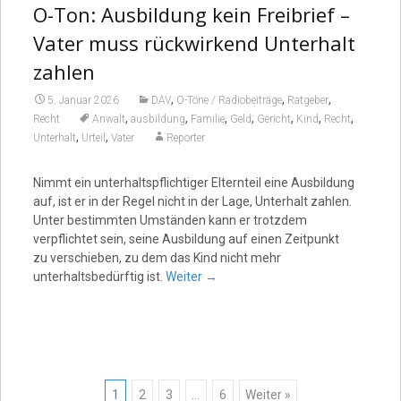
O-Ton: Ausbildung kein Freibrief –
Vater muss rückwirkend Unterhalt
zahlen
,
,
,
5. Januar 2026
DAV
O-Töne / Radiobeiträge
Ratgeber
,
,
,
,
,
,
,
Recht
Anwalt
ausbildung
Familie
Geld
Gericht
Kind
Recht
,
,
Unterhalt
Urteil
Vater
Reporter
Nimmt ein unterhaltspflichtiger Elternteil eine Ausbildung
auf, ist er in der Regel nicht in der Lage, Unterhalt zahlen.
Unter bestimmten Umständen kann er trotzdem
verpflichtet sein, seine Ausbildung auf einen Zeitpunkt
zu verschieben, zu dem das Kind nicht mehr
unterhaltsbedürftig ist.
Weiter
→
1
2
3
…
6
Weiter »