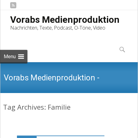
Vorabs Medienproduktion
Nachrichten, Texte, Podcast, O-Töne, Video
Skip
to
Suchen
content
nach:
Menu
Vorabs Medienproduktion -
Tag Archives: Familie
Nachrichten, Texte, Podcast, O-Töne,