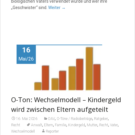
biologischen Vaters verwendet wurde und wer ihre
„Geschwister“ sind.
Weiter
→
16
Mai/26
O-Ton: Wechselmodell – Kindergeld
wird zwischen Eltern aufgeteilt
,
,
,
16. Mai 2026
DAV
O-Töne / Radiobeiträge
Ratgeber
,
,
,
,
,
,
,
Recht
Anwalt
Eltern
Familie
Kindergeld
Mutter
Recht
Vater
Wechselmodell
Reporter