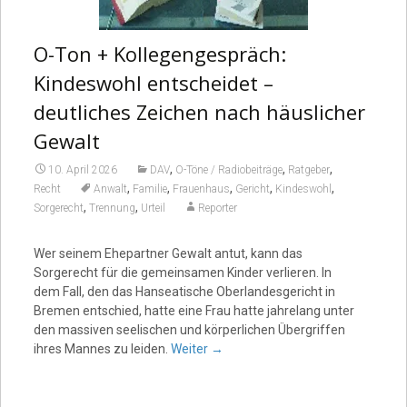
O-Ton + Kollegengespräch:
Kindeswohl entscheidet –
deutliches Zeichen nach häuslicher
Gewalt
,
,
,
10. April 2026
DAV
O-Töne / Radiobeiträge
Ratgeber
,
,
,
,
,
Recht
Anwalt
Familie
Frauenhaus
Gericht
Kindeswohl
,
,
Sorgerecht
Trennung
Urteil
Reporter
Wer seinem Ehepartner Gewalt antut, kann das
Sorgerecht für die gemeinsamen Kinder verlieren. In
dem Fall, den das Hanseatische Oberlandesgericht in
Bremen entschied, hatte eine Frau hatte jahrelang unter
den massiven seelischen und körperlichen Übergriffen
ihres Mannes zu leiden.
Weiter
→