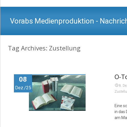
Vorabs Medienproduktion - Nachrich
Tag Archives: Zustellung
O-To
08
8. D
Dez./25
Zustell
Eine s
in das
am Ma