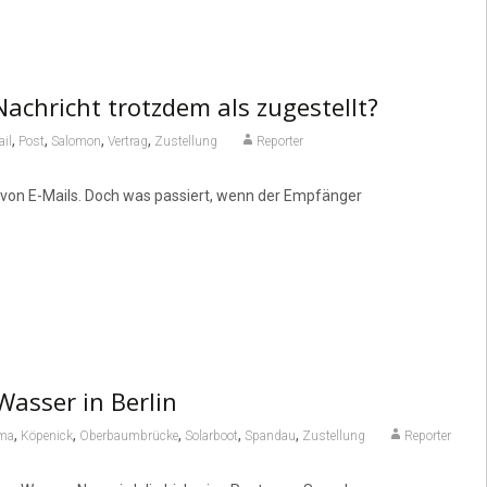
Nachricht trotzdem als zugestellt?
,
,
,
,
il
Post
Salomon
Vertrag
Zustellung
Reporter
ng von E-Mails. Doch was passiert, wenn der Empfänger
asser in Berlin
,
,
,
,
,
ima
Köpenick
Oberbaumbrücke
Solarboot
Spandau
Zustellung
Reporter