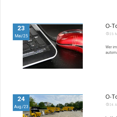
O-To
23
23. 
Mai/25
Wer im
automa
O-T
24
24. 
Aug./23