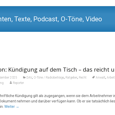
ten, Texte, Podcast, O-Töne, Video
n: Kündigung auf dem Tisch – das reicht u
,
,
,
,
ezember 2025
DAV
O-Töne / Radiobeiträge
Ratgeber
Recht
Anwalt
Arbeit
ung
Reporter
chriftliche Kündigung gilt als zugegangen, wenn sie dem Arbeitnehmer in
 Dokument nehmen und darüber verfügen kann. Ob er sie tatsächlich liest
in.
Weiter
→