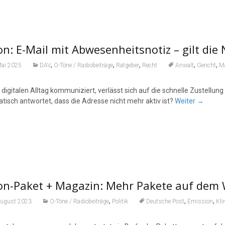
n: E-Mail mit Abwesenheitsnotiz – gilt die 
,
,
,
,
,
Mai 2025
DAV
O-Töne / Radiobeiträge
Ratgeber
Recht
Anwalt
Gericht
Ma
 digitalen Alltag kommuniziert, verlässt sich auf die schnelle Zustellu
tisch antwortet, dass die Adresse nicht mehr aktiv ist?
Weiter
→
on-Paket + Magazin: Mehr Pakete auf dem W
,
,
,
August 2023
O-Töne / Radiobeiträge
Politik
Deutsche Post
Emission
Kl