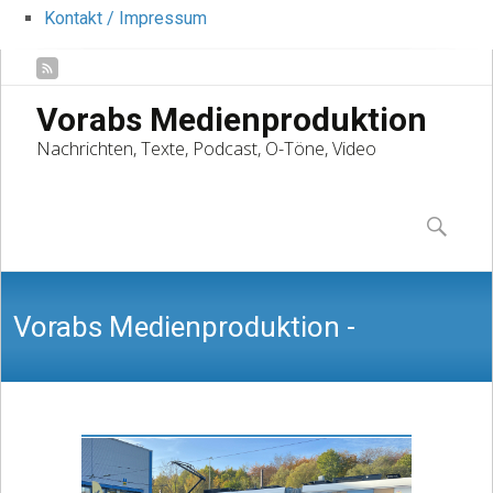
Kontakt / Impressum
Vorabs Medienproduktion
Nachrichten, Texte, Podcast, O-Töne, Video
Skip
to
Suchen
content
nach:
Vorabs Medienproduktion -
Nachrichten, Texte, Podcast, O-Töne,