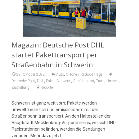
Video
Magazin: Deutsche Post DHL
startet Pakettransport per
Straßenbahn in Schwerin
,
28. Oktober 2022
Auto
O-Töne / Radiobeiträge
,
,
,
,
,
,
,
Deutsche Post
DHL
Paket
Schwerin
Straßenbahn
Tram
Umwelt
Zustellung
Reporter
Schwerin ist ganz weit vorn: Pakete werden
umweltfreundlich und emissionsarm mit der
Straßenbahn transportiert. An den Haltestellen der
Hauptstadt Mecklenburg-Vorpommerns, wo sich DHL-
Packstationen befinden, werden die Sendungen
verladen. Mehr dazu jetzt.