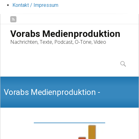
Kontakt / Impressum
Vorabs Medienproduktion
Nachrichten, Texte, Podcast, O-Töne, Video
Skip
to
Suchen
content
nach:
Vorabs Medienproduktion -
Nachrichten, Texte, Podcast, O-Töne,