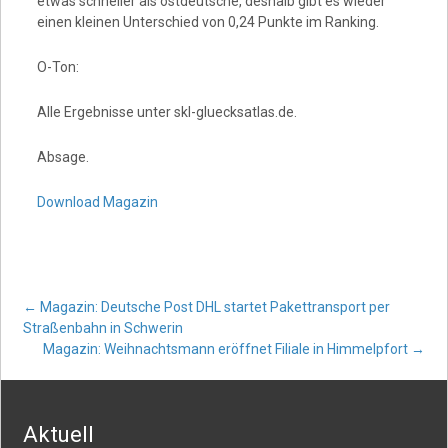
etwas schneller als ostdeutsche, deshalb gibt es wieder
einen kleinen Unterschied von 0,24 Punkte im Ranking.
O-Ton:
Alle Ergebnisse unter skl-gluecksatlas.de.
Absage.
Download Magazin
Post
←
Magazin: Deutsche Post DHL startet Pakettransport per
Straßenbahn in Schwerin
Magazin: Weihnachtsmann eröffnet Filiale in Himmelpfort
→
navigation
Aktuell