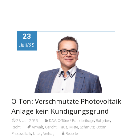
23
Juli/25
O-Ton: Verschmutzte Photovoltaik-
Anlage kein Kündigungsgrund
,
,
,
23. Juli 2025
DAV
O-Töne / Radiobeiträge
Ratgeber
,
,
,
,
,
Recht
Anwalt
Gericht
Haus
Miete
Schmutz
Strom
,
,
Photovoltaik
Urteil
Vertrag
Reporter