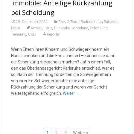
Immobile: Anteilige Rückzahlung
bei Scheidung
,
,
,
25. September 2024
DAV
O-Töne / Radiobeiträge
Ratgeber
,
,
,
,
,
Recht
Anwalt
Haus
Rückgabe
Scheidung
Schenkung
,
Trennung
Urteil
Reporter
Wenn Eltern ihren Kindern und Schwiegerkindern ein
Haus schenken und die Ehe scheitert – können sie dann
die Schenkung rückgängig machen? Ja! In einem Fall,
den das Oberlandesgericht Karlsruhe entschied, war es
so. Nach der Trennung forderten die Schwiegereltern
von ihrer Ex-Schwiegertochter eine anteilige
Rückzahlung der Schenkung und waren vor Gericht
weitestgehend erfolgreich.
Weiter
→
1
2
3
Weiter »