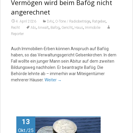
Vermögen wird beim Bafög nicht
angerechnet
,
,
,
4. April 2026
DAV
O-Töne / Radiobeiträge
Ratgeber
,
,
,
,
,
Recht
Abi
Anwalt
Bafög
Gericht
Haus
Immobilie
Reporter
Auch Immobilien-Erben können Anspruch auf Bafög
haben, so das Verwaltungsgericht Gelsenkirchen. In dem
Fall wollte ein junger Mann sein Abitur auf dem zweiten
Bildungsweg nachholen. Er beantragte Bafög. Die
Behörde lehnte ab – immerhin war Miteigentümer
mehrerer Häuser.
Weiter
→
13
Okt./25