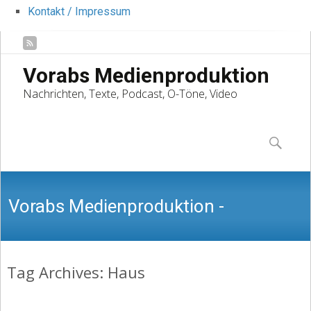
Kontakt / Impressum
Vorabs Medienproduktion
Nachrichten, Texte, Podcast, O-Töne, Video
Skip
to
Suchen
content
nach:
Vorabs Medienproduktion -
Tag Archives: Haus
Nachrichten, Texte, Podcast, O-Töne,