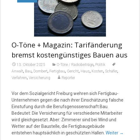
O-Töne + Magazin: Tarifänderung
bremst kostengünstiges Bauen aus
,
13. Oktober 2025
O-Töne / Radiobeiträge
Politik
,
,
,
,
,
,
,
,
Anwalt
Bau
Dombert
Fertigbau
Gericht
Haus
Kosten
Schäfer
,
Verfahren
Versicherung
Reporter
Vor dem Sozialgericht Freiburg wehren sich Fertigbau-
Unternehmen gegen die nach ihrer Einschätzung falsche
Einstufung durch die Berufsgenossenschaft Bau.
Bedeutet: Die Versicherung für verschiedene Mitarbeiter
wird gleichgesetzt. Aber: Zimmerer sind bei Wind und
Wetter auf der Baustelle, die Fertigbaugebäude
entstehen hauptsächlich in geschützten Hallen.
Weiter
→