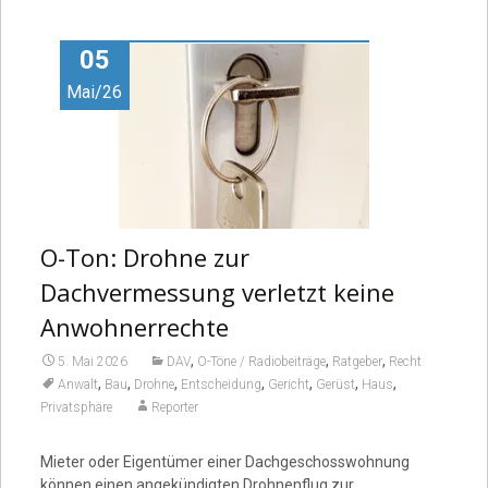
Video
05
Mai/26
O-Ton: Drohne zur
Dachvermessung verletzt keine
Anwohnerrechte
,
,
,
5. Mai 2026
DAV
O-Töne / Radiobeiträge
Ratgeber
Recht
,
,
,
,
,
,
,
Anwalt
Bau
Drohne
Entscheidung
Gericht
Gerüst
Haus
Privatsphäre
Reporter
Mieter oder Eigentümer einer Dachgeschosswohnung
können einen angekündigten Drohnenflug zur