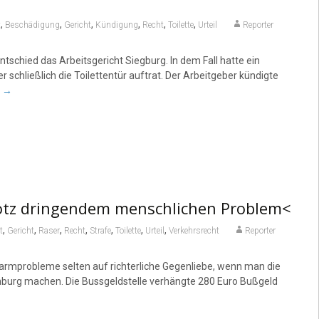
,
,
,
,
,
,
t
Beschädigung
Gericht
Kündigung
Recht
Toilette
Urteil
Reporter
entschied das Arbeitsgericht Siegburg. In dem Fall hatte ein
r schließlich die Toilettentür auftrat. Der Arbeitgeber kündigte
r
→
rotz dringendem menschlichen Problem<
,
,
,
,
,
,
,
t
Gericht
Raser
Recht
Strafe
Toilette
Urteil
Verkehrsrecht
Reporter
armprobleme selten auf richterliche Gegenliebe, wenn man die
nburg machen. Die Bussgeldstelle verhängte 280 Euro Bußgeld