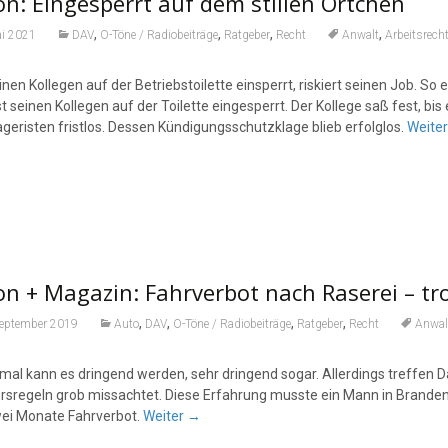
n: Eingesperrt auf dem stillen Örtchen
,
,
,
,
ai 2021
DAV
O-Töne / Radiobeiträge
Ratgeber
Recht
Anwalt
Arbeitsrech
nen Kollegen auf der Betriebstoilette einsperrt, riskiert seinen Job. So 
t seinen Kollegen auf der Toilette eingesperrt. Der Kollege saß fest, bis e
geristen fristlos. Dessen Kündigungsschutzklage blieb erfolglos.
Weite
on + Magazin: Fahrverbot nach Raserei – t
,
,
,
,
September 2019
Auto
DAV
O-Töne / Radiobeiträge
Ratgeber
Recht
Anwal
al kann es dringend werden, sehr dringend sogar. Allerdings treffen D
rsregeln grob missachtet. Diese Erfahrung musste ein Mann in Brande
ei Monate Fahrverbot.
Weiter
→