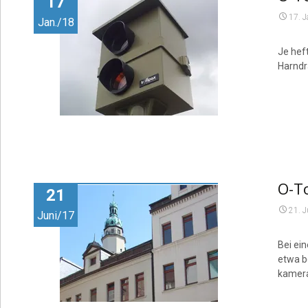
17
17. 
Jan./18
Je hef
Harndr
O-To
21
21. 
Juni/17
Bei ei
etwa b
kamera