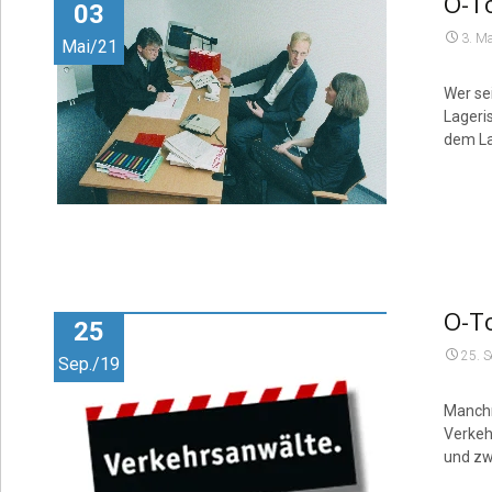
O-To
03
3. M
Mai/21
Wer sei
Lageris
dem La
O-T
25
25. 
Sep./19
Manchm
Verkeh
und zw