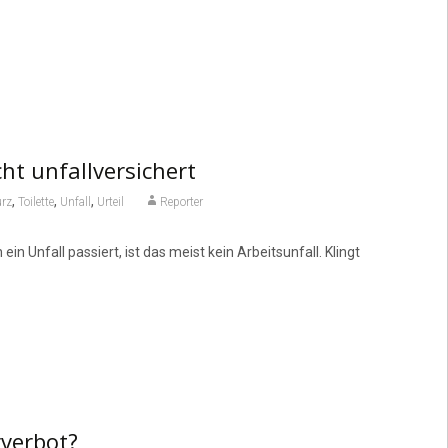
cht unfallversichert
,
,
,
urz
Toilette
Unfall
Urteil
Reporter
 Unfall passiert, ist das meist kein Arbeitsunfall. Klingt
verbot?