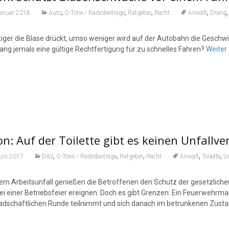
,
,
,
,
Januar 2018
Auto
O-Töne / Radiobeiträge
Ratgeber
Recht
Anwalt
Drang
tiger die Blase drückt, umso weniger wird auf der Autobahn die Geschw
ang jemals eine gültige Rechtfertigung für zu schnelles Fahren?
Weiter
n: Auf der Toilette gibt es keinen Unfallv
,
,
,
,
,
Juni 2017
DAV
O-Töne / Radiobeiträge
Ratgeber
Recht
Anwalt
Toilette
Un
nem Arbeitsunfall genießen die Betroffenen den Schutz der gesetzlichen
ei einer Betriebsfeier ereignen. Doch es gibt Grenzen: Ein Feuerwehr
dschaftlichen Runde teilnimmt und sich danach im betrunkenen Zustand a