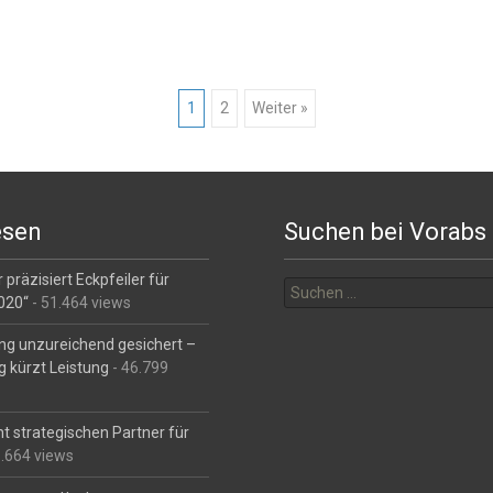
1
2
Weiter »
esen
Suchen bei Vorabs
Suchen
 präzisiert Eckpfeiler für
nach:
2020“
- 51.464 views
ng unzureichend gesichert –
g kürzt Leistung
- 46.799
t strategischen Partner für
6.664 views