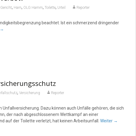
,
,
,
,
,
Gericht
Harn
OLG Hamm
Toilette
Urteil
Reporter
indigkeitsbegrenzung beachtet. Ist ein schmerzend dringender
→
ersicherungsschutz
,
fallschutz
Versicherung
Reporter
 Unfallversicherung. Dazu können auch Unfälle gehören, die sich
mann, der nach abgeschlossenem Wettkampf an einer
uf der Toilette verletzt, hat keinen Arbeitsunfall.
Weiter
→