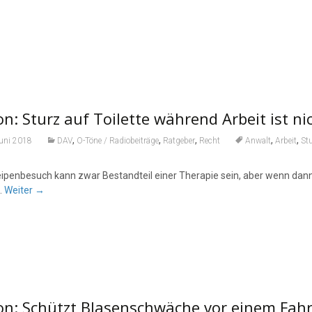
n: Sturz auf Toilette während Arbeit ist ni
,
,
,
,
,
Juni 2018
DAV
O-Töne / Radiobeiträge
Ratgeber
Recht
Anwalt
Arbeit
St
ipenbesuch kann zwar Bestandteil einer Therapie sein, aber wenn dann ein
.
Weiter
→
on: Schützt Blasenschwäche vor einem Fahr