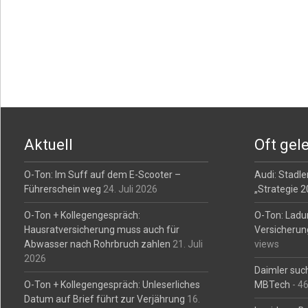
Posts
navigation
Aktuell
Oft gel
O-Ton: Im Suff auf dem E-Scooter –
Audi: Stadler
Führerschein weg
24. Juli 2026
„Strategie 
O-Ton + Kollegengespräch:
O-Ton: Ladu
Hausratversicherung muss auch für
Versicherun
Abwasser nach Rohrbruch zahlen
21. Juli
views
2026
Daimler such
O-Ton + Kollegengespräch: Unleserliches
MBTech
- 4
Datum auf Brief führt zur Verjährung
16.