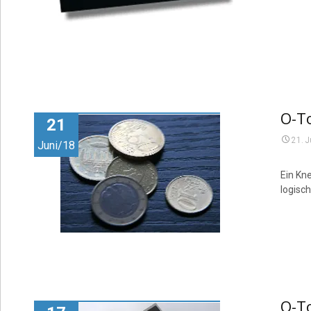
O-To
21
21. 
Juni/18
Ein Kne
logisch
O-T